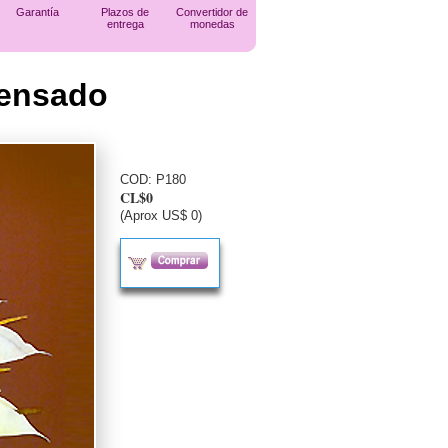
Garantía
Plazos de
Convertidor de
entrega
monedas
ensado
COD:
P180
CL$0
(Aprox US$ 0)