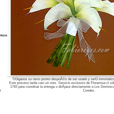
PRESA
TrÚiganos su ramo pronto despuÃ©s de ser usado y serÚ inmortaliza
Este proceso tarda casi un mes. Servicio exclusivo de Floramour.cl só
1793 para coordinar la entrega o dirÃ­jase directamente a Los Domini
Condes.
S