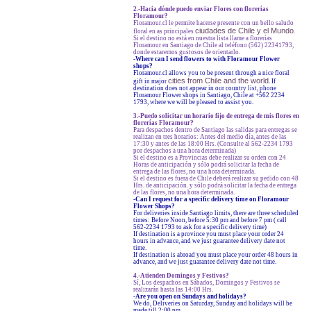
2.-Hacia dónde puedo enviar Flores con florerías
Floramour?
Floramour.cl le permite hacerse presente con un bello saludo
ciudades de Chile y el Mundo
floral en as principales
.
Si el destino no está en nuestra lista llame a florerías
Floramour en Santiago de Chile al teléfono (562) 22341793,
donde estaremos gustosos de orientarlo.
-
Where can I send flowers to with Floramour Flower
shops?
Floramour.cl allows you to be present through a nice floral
cities from Chile and the world
gift in major
. If
destination does not appear in our country list, phone
Floramour Flower shops in Santiago, Chile at +562 2234
1793, where we will be pleased to assist you.
3.-Puedo solicitar un horario fijo de entrega de mis flores en
florerías Floramour?
Para despachos dentro de Santiago las salidas para entregas se
realizan en tres horarios: Antes del medio día, antes de las
17:30 y antes de las 18:00 Hrs. (Consulte al 562-2234 1793
por despachos a una hora determinada)
Si el destino es a Provincias debe realizar su orden con 24
Horas de anticipación y sólo podrá solicitar la fecha de
entrega de las flores, no una hora determinada.
Si el destino es fuera de Chile deberá realizar su pedido con 48
Hrs. de anticipación. y sólo podrá solicitar la fecha de entrega
de las flores, no una hora determinada.
-Can I request for a specific delivery time on Floramour
Flower Shops?
For deliveries inside Santiago limits, there are three scheduled
times: Before Noon, before 5:30 pm and before 7 pm ( call
562-2234 1793 to ask for a specific delivery time)
If destination is a province you must place your order 24
hours in advance, and we just guarantee delivery date not
time.
If destination is abroad you must place your order 48 hours in
advance, and we just guarantee delivery date not time.
4.-Atienden Domingos y Festivos?
Sí, Los despachos en Sábados, Domingos y Festivos se
realizarán hasta las 14:00 Hrs.
-Are you open on Sundays and holidays?
We do, Deliveries on Saturday, Sunday and holidays will be
made till 2:00 pm.