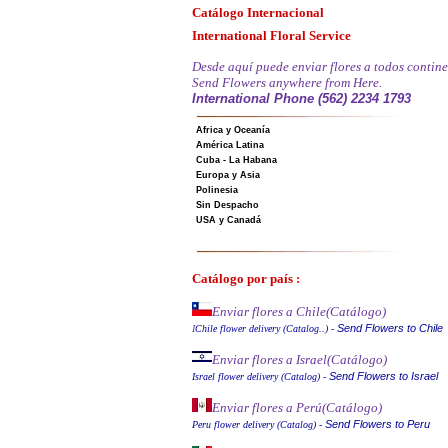
Catálogo Internacional
International Floral Service
Desde aquí puede enviar flores a todos contine
Send Flowers anywhere from Here.
International Phone (562) 2234 1793
Africa y Oceanía
América Latina
Cuba - La Habana
Europa y Asia
Polinesia
Sin Despacho
USA y Canadá
Catálogo por país :
Enviar flores a Chile
(Catálogo)
Send Flowers to Chile
I
Chile flower delivery (Catalog..)
-
Enviar flores a Israel
(Catálogo)
Send Flowers to Israel
Israel flower delivery (Catalog)
-
Enviar flores a Perú
(Catálogo)
Send Flowers to Peru
Peru flower delivery (Catalo
g
)
-