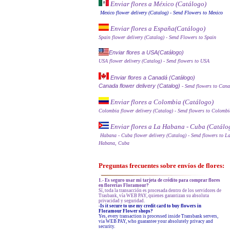
Enviar flores a México (Catálog
o)
Mexico flower delivery (Catalog)
- Send Flowers to Mexico
Enviar flores a España
(Catálogo)
Spain flower delivery (Catalog)
- Send Flowers to Spain
Enviar flores a USA(Catálogo)
USA flower delivery (Catalog)
- Send flowers to USA
Enviar flores a Canadá (Catálogo)
Canada flower delivery (Catalog)
- Send flowers to Can
Enviar flores a Colombia (Catálogo)
Colombia flower delivery (Catalog)
- Send flowers to Colombi
Enviar flores a La Habana - Cuba (Catálo
Habana - Cuba flower delivery (Catalog)
- Send flowers to L
Habana, Cuba
Preguntas frecuentes sobre envíos de flores:
1.- Es seguro usar mi tarjeta de crédito para comprar flores
en florerías Floramour?
Sí, toda la transacción es procesada dentro de los servidores de
Trasbank, vía WEB PAY, quienes garantizan su absoluta
privacidad y seguridad.
-Is it secure to use my credit card to buy flowers in
Floramour Flower shops?
Yes, every transaction is processed inside Transbank servers,
via WEB PAY, who guarantee your absolutely privacy and
security.