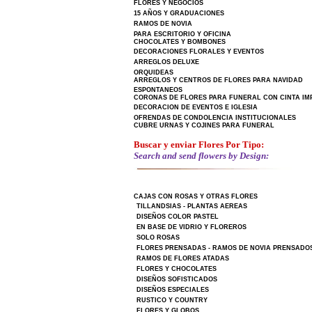
FLORES Y NEGOCIOS
15 AÑOS Y GRADUACIONES
RAMOS DE NOVIA
PARA ESCRITORIO Y OFICINA
CHOCOLATES Y BOMBONES
DECORACIONES FLORALES Y EVENTOS
ARREGLOS DELUXE
ORQUIDEAS
ARREGLOS Y CENTROS DE FLORES PARA NAVIDAD
ESPONTANEOS
CORONAS DE FLORES PARA FUNERAL CON CINTA IM
DECORACION DE EVENTOS E IGLESIA
OFRENDAS DE CONDOLENCIA INSTITUCIONALES
CUBRE URNAS Y COJINES PARA FUNERAL
Buscar y enviar Flores Por Tipo:
Search and send flowers by Design:
CAJAS CON ROSAS Y OTRAS FLORES
TILLANDSIAS - PLANTAS AEREAS
DISEÑOS COLOR PASTEL
EN BASE DE VIDRIO Y FLOREROS
SOLO ROSAS
FLORES PRENSADAS - RAMOS DE NOVIA PRENSADO
RAMOS DE FLORES ATADAS
FLORES Y CHOCOLATES
DISEÑOS SOFISTICADOS
DISEÑOS ESPECIALES
RUSTICO Y COUNTRY
FLORES Y GLOBOS