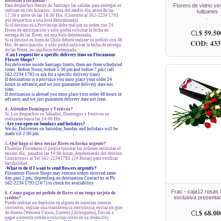
florerías Floramour?
Florero de vidrio vi
Para despachos dentro de Santiago las salidas para entregas se
realizan en tres horarios: Antes del medio día, antes de las
tulipanes
17:30 y antes de las 18:00 Hrs. (Consulte al 562-2234 1793
.
por despachos a una hora determinada)
Si el destino es a Provincias debe realizar su orden con 24
Horas de anticipación y sólo podrá solicitar la fecha de
$ 59.50
CL
entrega de las flores, no una hora determinada.
Si el destino es fuera de Chile deberá realizar su pedido con 48
COD: 433
Hrs. de anticipación. y sólo podrá solicitar la fecha de entrega
de las flores, no una hora determinada.
-Can I request for a specific delivery time on Floramour
Flower Shops?
For deliveries inside Santiago limits, there are three scheduled
times: Before Noon, before 5:30 pm and before 7 pm ( call
562-2234 1793 to ask for a specific delivery time)
If destination is a province you must place your order 24
hours in advance, and we just guarantee delivery date not
time.
If destination is abroad you must place your order 48 hours in
advance, and we just guarantee delivery date not time.
4.-Atienden Domingos y Festivos?
Sí, Los despachos en Sábados, Domingos y Festivos se
realizarán hasta las 14:00 Hrs.
-Are you open on Sundays and holidays?
We do, Deliveries on Saturday, Sunday and holidays will be
made till 2:00 pm.
5.-Qué hago si deso enviar flores en forma urgente?
Florerías Floramour.cl podría ejecutar las órdenes recibidas el
mismo día, pasados las 14:00 horas, dependiendo del destino.
Contáctenos al Tel:562-22341793 (24 Horas) para verificar
factibilidad.
-What to do if I want to send flowers urgently?
Floramour Flower Shops may execute orders received same
day, past 2 pm, depending on destination.Contact us at Ph:
562-2234 1793 (24/7) to check for availability.
Frac - caja12 rosas 
6.-Cómo pagar mi pedido de flores si no tengo tarjeta de
exclusiva presentac
crédito?
Puede realizar un depósito en alguna de nuestras cuentas
corrientes, realizar una transferencia electrónica, enviar un giro
$ 68.00
CL
de dinero (Western Union, Correos,Chilexpress), Enviar a
pagar a nuestra tienda o solicitar cobro en su domicilio.