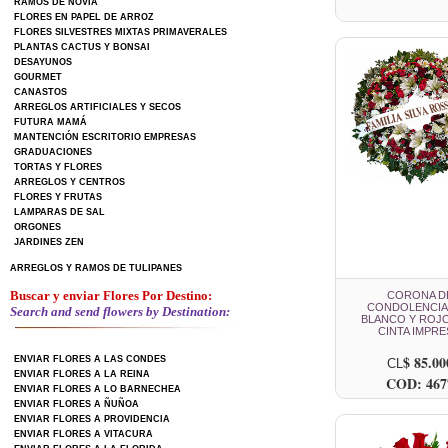
RAMOS DE NOVIA
FLORES EN PAPEL DE ARROZ
FLORES SILVESTRES MIXTAS PRIMAVERALES
PLANTAS CACTUS Y BONSAI
DESAYUNOS
GOURMET
CANASTOS
ARREGLOS ARTIFICIALES Y SECOS
FUTURA MAMÁ
MANTENCIÓN ESCRITORIO EMPRESAS
GRADUACIONES
TORTAS Y FLORES
ARREGLOS Y CENTROS
FLORES Y FRUTAS
LAMPARAS DE SAL
ORGONES
JARDINES ZEN
ARREGLOS Y RAMOS DE TULIPANES
Buscar y enviar Flores Por Destino:
CORONA D
CONDOLENCIA
Search and send flowers by Destination:
BLANCO Y ROJ
CINTA IMPRE
$ 85.00
ENVIAR FLORES A LAS CONDES
CL
ENVIAR FLORES A LA REINA
COD: 467
ENVIAR FLORES A LO BARNECHEA
ENVIAR FLORES A ÑUÑOA
ENVIAR FLORES A PROVIDENCIA
ENVIAR FLORES A VITACURA