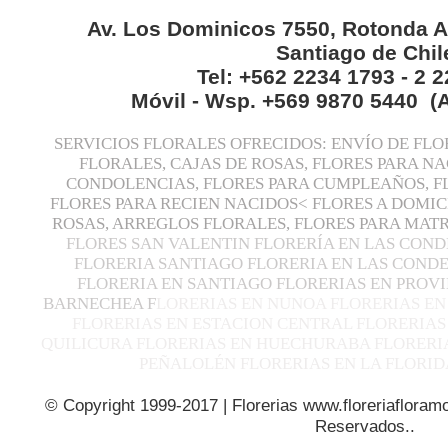
Av. Los Dominicos 7550, Rotonda A
Santiago de Chil
Tel: +562 2234 1793 - 2 
Móvil - Wsp. +569 9870 5440 (
SERVICIOS FLORALES OFRECIDOS: ENVÍO DE FLO
FLORALES, CAJAS DE ROSAS, FLORES PARA N
CONDOLENCIAS, FLORES PARA CUMPLEAÑOS, F
FLORES PARA RECIEN NACIDOS< FLORES A DOMIC
ROSAS, ARREGLOS FLORALES, FLORES PARA MA
FLORES SAN VALENTIN FLORERÍA EN LAS COND
FLORERIA SANTIAGO FLORERIA EN LAS CONDE
FLORERIA EN SANTIAGO FLORERIAS EN PROVI
BARNECHEA F
LORERIAS EN NUNOA FLORERIAS EN
FLORERIAS EN ESTACION CENTRAL FLORERIAS
QUILICURA FLORERIAS EN HUECHURABA FLORERIA
PEÑALOLÉN FLORERIAS EN LA FLORID
© Copyright 1999-2017 | Florerias www.floreriafloramo
Reservados..