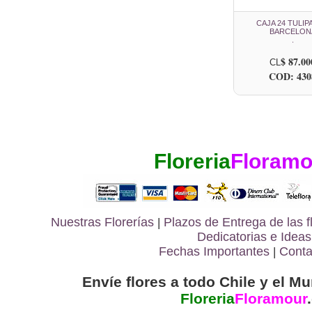
CAJA 24 TULIP
BARCELON
.
$ 87.00
CL
COD: 430
Floreria
Floramo
Nuestras Florerías
|
Plazos de Entrega de las
f
Dedicatorias e Ideas
Fechas Importantes
|
Conta
Envíe flores a todo Chile y el Mu
Floreria
Floramour
.