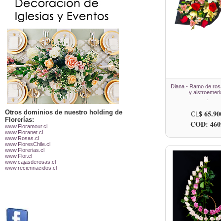
Diana - Ramo de rosa
y alstroemeri
.
Otros dominios de nuestro holding de
$ 65.90
CL
Florerías:
COD: 460
www.Floramour.cl
www.Floranet.cl
www.Rosas.cl
www.FloresChile.cl
www.Florerias.cl
www.Flor.cl
www.cajasderosas.cl
www.reciennacidos.cl