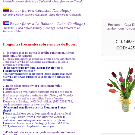
Canada flower delivery (Catalog)
- Send flowers to Canada
Enviar flores a Colombia (Catálogo)
Colombia flower delivery (Catalog)
- Send flowers to Colombia
Enviar flores a La Habana - Cuba (Catálogo)
Embleme - Caja 
Habana - Cuba flower delivery (Catalog)
- Send flowers to La
tambor, con 40 ros
Habana, Cuba
.
$ 145.0
CL
Preguntas frecuentes sobre envíos de flores:
COD: 425
1.- Es seguro usar mi tarjeta de crédito para comprar flores
en florerías Floramour?
Sí, toda la transacción es procesada dentro de los servidores de
Trasbank, vía WEB PAY, quienes garantizan su absoluta
privacidad y seguridad.
-Is it secure to use my credit card to buy flowers in
Floramour Flower shops?
Yes, every transaction is processed inside Transbank servers,
via WEB PAY, who guarantee your absolutely privacy and
security.
2.-Hacia dónde puedo enviar Flores con florerías
Floramour?
Floramour.cl le permite hacerse presente con un bello saludo
ciudades de Chile y el Mundo
floral en as principales
.
Si el destino no está en nuestra lista llame a florerías
Floramour en Santiago de Chile al teléfono (562) 22341793,
donde estaremos gustosos de orientarlo.
-
Where can I send flowers to with Floramour Flower
shops?
Floramour.cl allows you to be present through a nice floral
cities from Chile and the world
gift in major
. If
destination does not appear in our country list, phone
Floramour Flower shops in Santiago, Chile at +562 2234
1793, where we will be pleased to assist you.
3.-Puedo solicitar un horario fijo de entrega de mis flores en