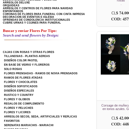
rosas
ARREGLOS DELUXE
.
ORQUIDEAS
ARREGLOS Y CENTROS DE FLORES PARA NAVIDAD
ESPONTANEOS
$ 74.00
CL
CORONAS DE FLORES PARA FUNERAL CON CINTA IMPRESA
DECORACION DE EVENTOS E IGLESIA
COD: 457
OFRENDAS DE CONDOLENCIA INSTITUCIONALES
CUBRE URNAS Y COJINES PARA FUNERAL
Buscar y enviar Flores Por Tipo:
Search and send flowers by Design:
CAJAS CON ROSAS Y OTRAS FLORES
TILLANDSIAS - PLANTAS AEREAS
DISEÑOS COLOR PASTEL
EN BASE DE VIDRIO Y FLOREROS
SOLO ROSAS
FLORES PRENSADAS - RAMOS DE NOVIA PRENSADOS
RAMOS DE FLORES ATADAS
FLORES Y CHOCOLATES
DISEÑOS SOFISTICADOS
DISEÑOS ESPECIALES
RUSTICO Y COUNTRY
FLORES Y GLOBOS
REGALOS DE COMPLEMENTO
Corsage de muñeca
FLORES Y PELUCHES
en tonos azules. 
FLORES Y LICORES
$ 42.00
ARREGLOS SECOS, SEDA, ARTIFICIALES Y REPLICAS
CL
FAVORITOS
COD: 448
SERENATAS MARIACHIS - MARIACHI