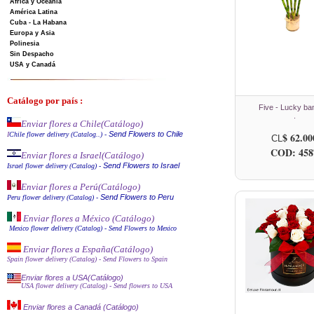
Africa y Oceanía
América Latina
Cuba - La Habana
Europa y Asia
Polinesia
Sin Despacho
USA y Canadá
Catálogo por país :
Five - Lucky b
.
Enviar flores a Chile
(Catálogo)
Send Flowers to Chile
I
Chile flower delivery (Catalog..)
-
$ 62.00
CL
COD: 458
Enviar flores a Israel
(Catálogo)
Send Flowers to Israel
Israel flower delivery (Catalog)
-
Enviar flores a Perú
(Catálogo)
Send Flowers to Peru
Peru flower delivery (Catalo
g
)
-
Enviar flores a México (Catálog
o)
Mexico flower delivery (Catalog)
- Send Flowers to Mexico
Enviar flores a España
(Catálogo)
Spain flower delivery (Catalog)
- Send Flowers to Spain
Enviar flores a USA(Catálogo)
USA flower delivery (Catalog)
- Send flowers to USA
Enviar flores a Canadá (Catálogo)