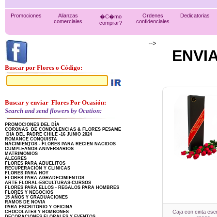
Promociones
Alianzas
Ordenes
Dedicatorias
�C�mo
comerciales
confidenciales
comprar?
-->
ENVI
Buscar por Flores o Código:
Buscar y enviar Flores Por Ocasión:
Search and send flowers by Ocation:
PROMOCIONES DEL DÍA
CORONAS DE CONDOLENCIAS & FLORES PESAME
DIA DEL PADRE CHILE -16 JUNIO 2024
ROMANCE CONQUISTA
NACIMIENTOS - FLORES PARA RECIEN NACIDOS
CUMPLEAÑOS-ANIVERSARIOS
MATRIMONIOS
ALEGRES
FLORES PARA ABUELITOS
RECUPERACIÓN Y CLINICAS
FLORES PARA HOY
FLORES PARA AGRADECIMIENTOS
ARTE FLORAL-ESCULTURAS-CURSOS
FLORES PARA ELLOS - REGALOS PARA HOMBRES
FLORES Y NEGOCIOS
15 AÑOS Y GRADUACIONES
RAMOS DE NOVIA
PARA ESCRITORIO Y OFICINA
Caja con cinta escr
CHOCOLATES Y BOMBONES
DECORACIONES FLORALES Y EVENTOS