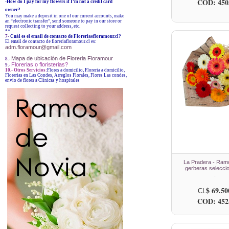
COD: 450
-How do I pay for my flowers if I’m not a credit card
owner?
You may make a deposit in one of our current accounts, make
an “electronic transfer”, send someone to pay in our store or
request collecting to your address, etc.
**
7-
Cuál es el email de contacto de Floreriasfloramour.cl?
El email de contacto de floreriafloramour.cl es:
adm.floramour@gmail.com
Mapa de ubicación de Floreria Floramour
8.-
Florerias o floristerias?
9.-
10.- Otros Servicios:
Flores a domicilio, Floreria a domicilio,
Florerias en Las Condes, Arreglos Florales, Flores Las condes,
envio de flores a Clínicas y hospitales
La Pradera - Ram
gerberas selecci
.
$ 69.50
CL
COD: 452