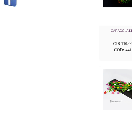
CARACOLA K
.
$ 110.0
CL
COD: 441