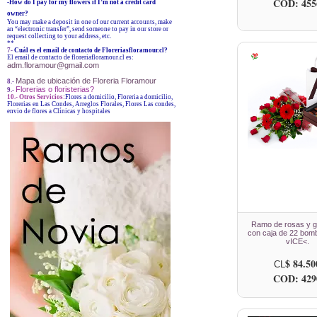
COD: 455
-How do I pay for my flowers if I’m not a credit card
owner?
You may make a deposit in one of our current accounts, make
an “electronic transfer”, send someone to pay in our store or
request collecting to your address, etc.
**
7-
Cuál es el email de contacto de Floreriasfloramour.cl?
El email de contacto de floreriafloramour.cl es:
adm.floramour@gmail.com
Mapa de ubicación de Floreria Floramour
8.-
Florerias o floristerias?
9.-
10.- Otros Servicios:
Flores a domicilio, Floreria a domicilio,
Florerias en Las Condes, Arreglos Florales, Flores Las condes,
envio de flores a Clínicas y hospitales
Ramo de rosas y g
con caja de 22 bom
vICE<.
$ 84.50
CL
COD: 429