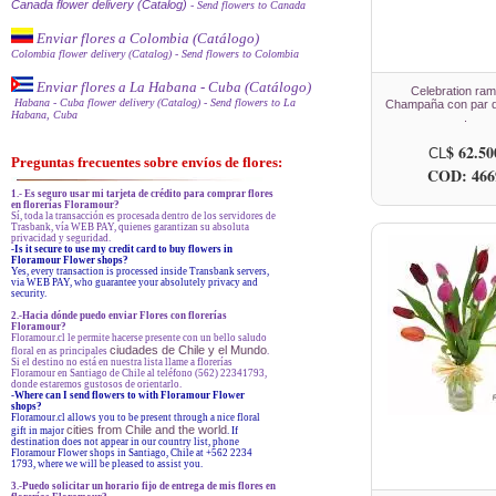
Canada flower delivery (Catalog)
- Send flowers to Canada
Enviar flores a Colombia (Catálogo)
Colombia flower delivery (Catalog)
- Send flowers to Colombia
Enviar flores a La Habana - Cuba (Catálogo)
Celebration ra
Habana - Cuba flower delivery (Catalog)
- Send flowers to La
Champaña con par d
Habana, Cuba
.
$ 62.50
CL
Preguntas frecuentes sobre envíos de flores:
COD: 466
1.- Es seguro usar mi tarjeta de crédito para comprar flores
en florerías Floramour?
Sí, toda la transacción es procesada dentro de los servidores de
Trasbank, vía WEB PAY, quienes garantizan su absoluta
privacidad y seguridad.
-Is it secure to use my credit card to buy flowers in
Floramour Flower shops?
Yes, every transaction is processed inside Transbank servers,
via WEB PAY, who guarantee your absolutely privacy and
security.
2.-Hacia dónde puedo enviar Flores con florerías
Floramour?
Floramour.cl le permite hacerse presente con un bello saludo
ciudades de Chile y el Mundo
floral en as principales
.
Si el destino no está en nuestra lista llame a florerías
Floramour en Santiago de Chile al teléfono (562) 22341793,
donde estaremos gustosos de orientarlo.
-
Where can I send flowers to with Floramour Flower
shops?
Floramour.cl allows you to be present through a nice floral
cities from Chile and the world
gift in major
. If
destination does not appear in our country list, phone
Floramour Flower shops in Santiago, Chile at +562 2234
1793, where we will be pleased to assist you.
3.-Puedo solicitar un horario fijo de entrega de mis flores en