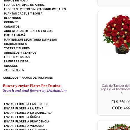
RAMOS DE NOVIA
FLORES EN PAPEL DE ARROZ
FLORES SILVESTRES MIXTAS PRIMAVERALES
PLANTAS CACTUS Y BONSAI
DESAYUNOS
GOURMET
CANASTOS
ARREGLOS ARTIFICIALES Y SECOS
FUTURA MAMÁ
MANTENCIÓN ESCRITORIO EMPRESAS
GRADUACIONES
TORTAS Y FLORES
ARREGLOS Y CENTROS
FLORES Y FRUTAS
LAMPARAS DE SAL
ORGONES
JARDINES ZEN
ARREGLOS Y RAMOS DE TULIPANES
Buscar y enviar Flores Por Destino:
Caja de Tambor de 
rojas y 24 bombones 
Search and send flowers by Destination:
<.
$ 250.0
CL
ENVIAR FLORES A LAS CONDES
COD: 466
ENVIAR FLORES A LA REINA
ENVIAR FLORES A LO BARNECHEA
ENVIAR FLORES A ÑUÑOA
ENVIAR FLORES A PROVIDENCIA
ENVIAR FLORES A VITACURA