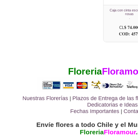
Caja con cinta escr
rosas
.
$ 74.00
CL
COD: 457
Floreria
Floramo
Nuestras Florerías
|
Plazos de Entrega de las
f
Dedicatorias e Ideas
Fechas Importantes
|
Conta
Envíe flores a todo Chile y el Mu
Floreria
Floramour
.