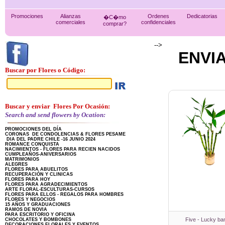
Promociones
Alianzas
Ordenes
Dedicatorias
�C�mo
comerciales
confidenciales
comprar?
-->
ENVI
Buscar por Flores o Código:
Buscar y enviar Flores Por Ocasión:
Search and send flowers by Ocation:
PROMOCIONES DEL DÍA
CORONAS DE CONDOLENCIAS & FLORES PESAME
DIA DEL PADRE CHILE -16 JUNIO 2024
ROMANCE CONQUISTA
NACIMIENTOS - FLORES PARA RECIEN NACIDOS
CUMPLEAÑOS-ANIVERSARIOS
MATRIMONIOS
ALEGRES
FLORES PARA ABUELITOS
RECUPERACIÓN Y CLINICAS
FLORES PARA HOY
FLORES PARA AGRADECIMIENTOS
ARTE FLORAL-ESCULTURAS-CURSOS
FLORES PARA ELLOS - REGALOS PARA HOMBRES
FLORES Y NEGOCIOS
15 AÑOS Y GRADUACIONES
RAMOS DE NOVIA
PARA ESCRITORIO Y OFICINA
Five - Lucky b
CHOCOLATES Y BOMBONES
DECORACIONES FLORALES Y EVENTOS