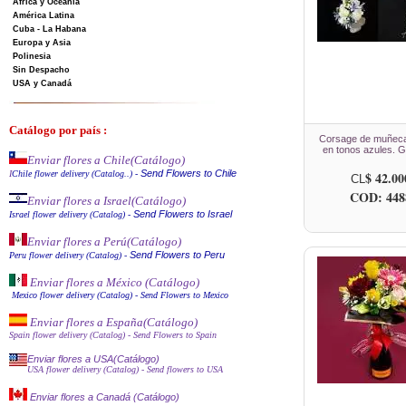
Africa y Oceanía
América Latina
Cuba - La Habana
Europa y Asia
Polinesia
Sin Despacho
USA y Canadá
Catálogo por país :
Corsage de muñeca
en tonos azules. 
Enviar flores a Chile
(Catálogo)
Send Flowers to Chile
I
Chile flower delivery (Catalog..)
-
$ 42.00
CL
COD: 448
Enviar flores a Israel
(Catálogo)
Send Flowers to Israel
Israel flower delivery (Catalog)
-
Enviar flores a Perú
(Catálogo)
Send Flowers to Peru
Peru flower delivery (Catalo
g
)
-
Enviar flores a México (Catálog
o)
Mexico flower delivery (Catalog)
- Send Flowers to Mexico
Enviar flores a España
(Catálogo)
Spain flower delivery (Catalog)
- Send Flowers to Spain
Enviar flores a USA(Catálogo)
USA flower delivery (Catalog)
- Send flowers to USA
Enviar flores a Canadá (Catálogo)