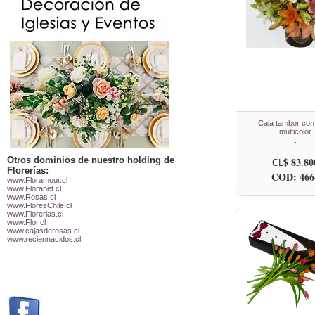
Caja tambor con 
multicolor
.
Otros dominios de nuestro holding de
$ 83.80
CL
Florerías:
COD: 466
www.Floramour.cl
www.Floranet.cl
www.Rosas.cl
www.FloresChile.cl
www.Florerias.cl
www.Flor.cl
www.cajasderosas.cl
www.reciennacidos.cl