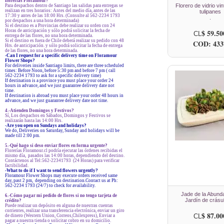
florerías Floramour?
Florero de vidrio vi
Para despachos dentro de Santiago las salidas para entregas se
realizan en tres horarios: Antes del medio día, antes de las
tulipanes
17:30 y antes de las 18:00 Hrs. (Consulte al 562-2234 1793
.
por despachos a una hora determinada)
Si el destino es a Provincias debe realizar su orden con 24
Horas de anticipación y sólo podrá solicitar la fecha de
$ 59.50
CL
entrega de las flores, no una hora determinada.
Si el destino es fuera de Chile deberá realizar su pedido con 48
COD: 433
Hrs. de anticipación. y sólo podrá solicitar la fecha de entrega
de las flores, no una hora determinada.
-Can I request for a specific delivery time on Floramour
Flower Shops?
For deliveries inside Santiago limits, there are three scheduled
times: Before Noon, before 5:30 pm and before 7 pm ( call
562-2234 1793 to ask for a specific delivery time)
If destination is a province you must place your order 24
hours in advance, and we just guarantee delivery date not
time.
If destination is abroad you must place your order 48 hours in
advance, and we just guarantee delivery date not time.
4.-Atienden Domingos y Festivos?
Sí, Los despachos en Sábados, Domingos y Festivos se
realizarán hasta las 14:00 Hrs.
-Are you open on Sundays and holidays?
We do, Deliveries on Saturday, Sunday and holidays will be
made till 2:00 pm.
5.-Qué hago si deso enviar flores en forma urgente?
Florerías Floramour.cl podría ejecutar las órdenes recibidas el
mismo día, pasados las 14:00 horas, dependiendo del destino.
Contáctenos al Tel:562-22341793 (24 Horas) para verificar
factibilidad.
-What to do if I want to send flowers urgently?
Floramour Flower Shops may execute orders received same
day, past 2 pm, depending on destination.Contact us at Ph:
562-2234 1793 (24/7) to check for availability.
Jade de la Abunda
6.-Cómo pagar mi pedido de flores si no tengo tarjeta de
Jardín de crásu
crédito?
Puede realizar un depósito en alguna de nuestras cuentas
corrientes, realizar una transferencia electrónica, enviar un giro
$ 87.00
CL
de dinero (Western Union, Correos,Chilexpress), Enviar a
pagar a nuestra tienda o solicitar cobro en su domicilio.