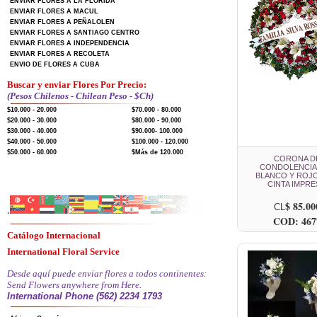
ENVIAR FLORES A LA FLORIDA
ENVIAR FLORES A MACUL
ENVIAR FLORES A PEÑALOLEN
ENVIAR FLORES A SANTIAGO CENTRO
ENVIAR FLORES A INDEPENDENCIA
ENVIAR FLORES A RECOLETA
ENVIO DE FLORES A CUBA
Buscar y enviar Flores Por Precio:
(Pesos Chilenos - Chilean Peso - $Ch)
$10.000 - 20.000
$70.000 - 80.000
$20.000 - 30.000
$80.000 - 90.000
$30.000 - 40.000
$90.000- 100.000
$40.000 - 50.000
$100.000 - 120.000
$50.000 - 60.000
$Más de 120.000
CORONA D
CONDOLENCIA
BLANCO Y ROJ
CINTA IMPRE
$ 85.00
CL
.
COD: 467
Catálogo Internacional
International Floral Service
Desde aquí puede enviar flores a todos continentes:
Send Flowers anywhere from Here.
International Phone (562) 2234 1793