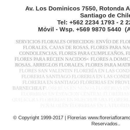
Av. Los Dominicos 7550, Rotonda A
Santiago de Chil
Tel: +562 2234 1793 - 2 
Móvil - Wsp. +569 9870 5440 (
SERVICIOS FLORALES OFRECIDOS: ENVÍO DE FLO
FLORALES, CAJAS DE ROSAS, FLORES PARA N
CONDOLENCIAS, FLORES PARA CUMPLEAÑOS, F
FLORES PARA RECIEN NACIDOS< FLORES A DOMIC
ROSAS, ARREGLOS FLORALES, FLORES PARA MA
FLORES SAN VALENTIN FLORERÍA EN LAS COND
FLORERIA SANTIAGO FLORERIA EN LAS CONDE
FLORERIA EN SANTIAGO FLORERIAS EN PROVI
BARNECHEA F
LORERIAS EN NUNOA FLORERIAS EN
FLORERIAS EN ESTACION CENTRAL FLORERIAS
QUILICURA FLORERIAS EN HUECHURABA FLORERIA
PEÑALOLÉN FLORERIAS EN LA FLORID
© Copyright 1999-2017 | Florerias www.floreriafloramo
Reservados..