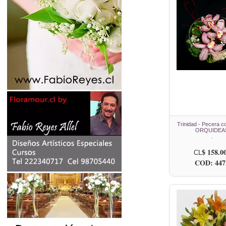
Trinidad - Pecera co
ORQUIDEA
.
$ 158.0
CL
COD: 447