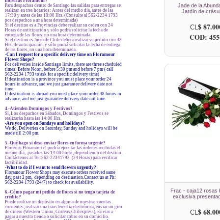
florerías Floramour?
Jade de la Abunda
Para despachos dentro de Santiago las salidas para entregas se
realizan en tres horarios: Antes del medio día, antes de las
Jardín de crásu
17:30 y antes de las 18:00 Hrs. (Consulte al 562-2234 1793
por despachos a una hora determinada)
$ 87.00
Si el destino es a Provincias debe realizar su orden con 24
CL
Horas de anticipación y sólo podrá solicitar la fecha de
COD: 455
entrega de las flores, no una hora determinada.
Si el destino es fuera de Chile deberá realizar su pedido con 48
Hrs. de anticipación. y sólo podrá solicitar la fecha de entrega
de las flores, no una hora determinada.
-Can I request for a specific delivery time on Floramour
Flower Shops?
For deliveries inside Santiago limits, there are three scheduled
times: Before Noon, before 5:30 pm and before 7 pm ( call
562-2234 1793 to ask for a specific delivery time)
If destination is a province you must place your order 24
hours in advance, and we just guarantee delivery date not
time.
If destination is abroad you must place your order 48 hours in
advance, and we just guarantee delivery date not time.
4.-Atienden Domingos y Festivos?
Sí, Los despachos en Sábados, Domingos y Festivos se
realizarán hasta las 14:00 Hrs.
-Are you open on Sundays and holidays?
We do, Deliveries on Saturday, Sunday and holidays will be
made till 2:00 pm.
5.-Qué hago si deso enviar flores en forma urgente?
Florerías Floramour.cl podría ejecutar las órdenes recibidas el
mismo día, pasados las 14:00 horas, dependiendo del destino.
Contáctenos al Tel:562-22341793 (24 Horas) para verificar
factibilidad.
-What to do if I want to send flowers urgently?
Floramour Flower Shops may execute orders received same
day, past 2 pm, depending on destination.Contact us at Ph:
562-2234 1793 (24/7) to check for availability.
Frac - caja12 rosas 
6.-Cómo pagar mi pedido de flores si no tengo tarjeta de
exclusiva presentac
crédito?
Puede realizar un depósito en alguna de nuestras cuentas
corrientes, realizar una transferencia electrónica, enviar un giro
$ 68.00
CL
de dinero (Western Union, Correos,Chilexpress), Enviar a
pagar a nuestra tienda o solicitar cobro en su domicilio.