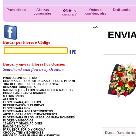
Promociones
Alianzas
Ordenes
Dedicatorias
�C�mo
comerciales
confidenciales
comprar?
-->
ENVI
Buscar por Flores o Código:
Buscar y enviar Flores Por Ocasión:
Search and send flowers by Ocation:
PROMOCIONES DEL DÍA
CORONAS DE CONDOLENCIAS & FLORES PESAME
DIA DEL PADRE CHILE -16 JUNIO 2024
ROMANCE CONQUISTA
NACIMIENTOS - FLORES PARA RECIEN NACIDOS
CUMPLEAÑOS-ANIVERSARIOS
MATRIMONIOS
ALEGRES
FLORES PARA ABUELITOS
RECUPERACIÓN Y CLINICAS
FLORES PARA HOY
FLORES PARA AGRADECIMIENTOS
ARTE FLORAL-ESCULTURAS-CURSOS
FLORES PARA ELLOS - REGALOS PARA HOMBRES
FLORES Y NEGOCIOS
15 AÑOS Y GRADUACIONES
RAMOS DE NOVIA
PARA ESCRITORIO Y OFICINA
Diana - Ramo de rosa
CHOCOLATES Y BOMBONES
DECORACIONES FLORALES Y EVENTOS