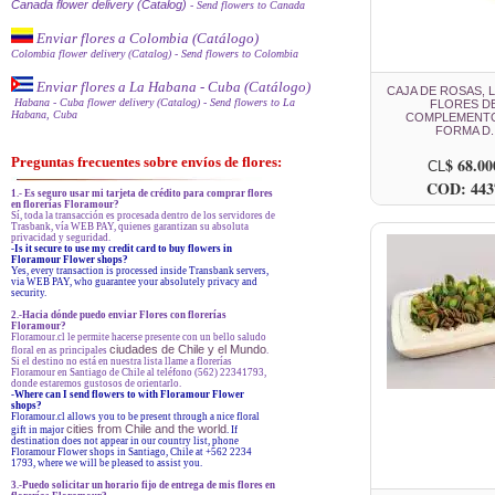
Canada flower delivery (Catalog)
- Send flowers to Canada
Enviar flores a Colombia (Catálogo)
Colombia flower delivery (Catalog)
- Send flowers to Colombia
Enviar flores a La Habana - Cuba (Catálogo)
CAJA DE ROSAS, L
Habana - Cuba flower delivery (Catalog)
- Send flowers to La
FLORES D
Habana, Cuba
COMPLEMENTO
FORMA D.
Preguntas frecuentes sobre envíos de flores:
$ 68.00
CL
COD: 443
1.- Es seguro usar mi tarjeta de crédito para comprar flores
en florerías Floramour?
Sí, toda la transacción es procesada dentro de los servidores de
Trasbank, vía WEB PAY, quienes garantizan su absoluta
privacidad y seguridad.
-Is it secure to use my credit card to buy flowers in
Floramour Flower shops?
Yes, every transaction is processed inside Transbank servers,
via WEB PAY, who guarantee your absolutely privacy and
security.
2.-Hacia dónde puedo enviar Flores con florerías
Floramour?
Floramour.cl le permite hacerse presente con un bello saludo
ciudades de Chile y el Mundo
floral en as principales
.
Si el destino no está en nuestra lista llame a florerías
Floramour en Santiago de Chile al teléfono (562) 22341793,
donde estaremos gustosos de orientarlo.
-
Where can I send flowers to with Floramour Flower
shops?
Floramour.cl allows you to be present through a nice floral
cities from Chile and the world
gift in major
. If
destination does not appear in our country list, phone
Floramour Flower shops in Santiago, Chile at +562 2234
1793, where we will be pleased to assist you.
3.-Puedo solicitar un horario fijo de entrega de mis flores en