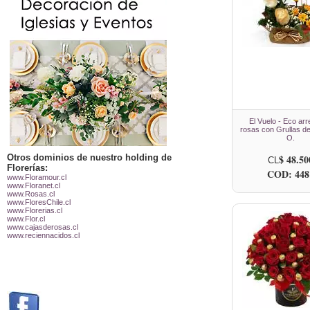
El Vuelo - Eco arr
rosas con Grullas de
O.
Otros dominios de nuestro holding de
$ 48.50
CL
Florerías:
COD: 448
www.Floramour.cl
www.Floranet.cl
www.Rosas.cl
www.FloresChile.cl
www.Florerias.cl
www.Flor.cl
www.cajasderosas.cl
www.reciennacidos.cl