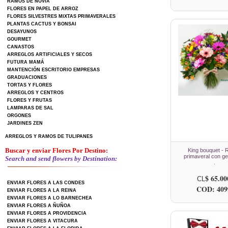
RAMOS DE NOVIA
FLORES EN PAPEL DE ARROZ
FLORES SILVESTRES MIXTAS PRIMAVERALES
PLANTAS CACTUS Y BONSAI
DESAYUNOS
GOURMET
CANASTOS
ARREGLOS ARTIFICIALES Y SECOS
FUTURA MAMÁ
MANTENCIÓN ESCRITORIO EMPRESAS
GRADUACIONES
TORTAS Y FLORES
ARREGLOS Y CENTROS
FLORES Y FRUTAS
LAMPARAS DE SAL
ORGONES
JARDINES ZEN
ARREGLOS Y RAMOS DE TULIPANES
Buscar y enviar Flores Por Destino:
King bouquet -
primaveral con g
Search and send flowers by Destination:
.
$ 65.00
CL
ENVIAR FLORES A LAS CONDES
COD: 409
ENVIAR FLORES A LA REINA
ENVIAR FLORES A LO BARNECHEA
ENVIAR FLORES A ÑUÑOA
ENVIAR FLORES A PROVIDENCIA
ENVIAR FLORES A VITACURA