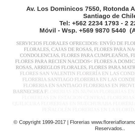
Av. Los Dominicos 7550, Rotonda A
Santiago de Chil
Tel: +562 2234 1793 - 2 
Móvil - Wsp. +569 9870 5440 (
SERVICIOS FLORALES OFRECIDOS: ENVÍO DE FLO
FLORALES, CAJAS DE ROSAS, FLORES PARA N
CONDOLENCIAS, FLORES PARA CUMPLEAÑOS, F
FLORES PARA RECIEN NACIDOS< FLORES A DOMIC
ROSAS, ARREGLOS FLORALES, FLORES PARA MA
FLORES SAN VALENTIN FLORERÍA EN LAS COND
FLORERIA SANTIAGO FLORERIA EN LAS CONDE
FLORERIA EN SANTIAGO FLORERIAS EN PROVI
BARNECHEA F
LORERIAS EN NUNOA FLORERIAS EN
FLORERIAS EN ESTACION CENTRAL FLORERIAS
QUILICURA FLORERIAS EN HUECHURABA FLORERIA
PEÑALOLÉN FLORERIAS EN LA FLORID
© Copyright 1999-2017 | Florerias www.floreriafloramo
Reservados..