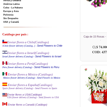
Africa y Oceanía
América Latina
Cuba - La Habana
Europa y Asia
Polinesia
Sin Despacho
USA y Canadá
Catálogo por país :
Caja de 15 Rosas - 
.
Enviar flores a Chile
(Catálogo)
Send Flowers to Chile
I
Chile flower delivery (Catalog..)
-
$ 74.00
CL
COD: 437
Enviar flores a Israel
(Catálogo)
Send Flowers to Israel
Israel flower delivery (Catalog)
-
Enviar flores a Perú
(Catálogo)
Send Flowers to Peru
Peru flower delivery (Catalo
g
)
-
Enviar flores a México (Catálog
o)
Mexico flower delivery (Catalog)
- Send Flowers to Mexico
Enviar flores a España
(Catálogo)
Spain flower delivery (Catalog)
- Send Flowers to Spain
Enviar flores a USA(Catálogo)
USA flower delivery (Catalog)
- Send flowers to USA
Enviar flores a Canadá (Catálogo)