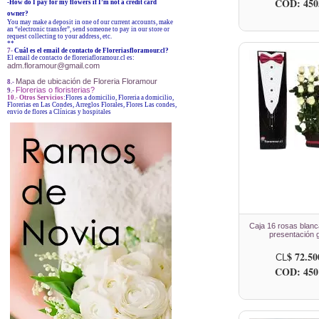
COD: 450
-How do I pay for my flowers if I’m not a credit card
owner?
You may make a deposit in one of our current accounts, make
an “electronic transfer”, send someone to pay in our store or
request collecting to your address, etc.
**
7-
Cuál es el email de contacto de Floreriasfloramour.cl?
El email de contacto de floreriafloramour.cl es:
adm.floramour@gmail.com
Mapa de ubicación de Floreria Floramour
8.-
Florerias o floristerias?
9.-
10.- Otros Servicios:
Flores a domicilio, Floreria a domicilio,
Florerias en Las Condes, Arreglos Florales, Flores Las condes,
envio de flores a Clínicas y hospitales
Caja 16 rosas blan
presentación g
$ 72.50
CL
COD: 450