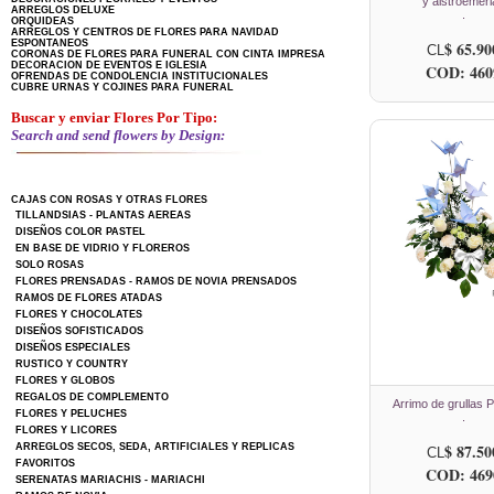
y alstroemeri
ARREGLOS DELUXE
.
ORQUIDEAS
ARREGLOS Y CENTROS DE FLORES PARA NAVIDAD
ESPONTANEOS
$ 65.90
CL
CORONAS DE FLORES PARA FUNERAL CON CINTA IMPRESA
DECORACION DE EVENTOS E IGLESIA
COD: 460
OFRENDAS DE CONDOLENCIA INSTITUCIONALES
CUBRE URNAS Y COJINES PARA FUNERAL
Buscar y enviar Flores Por Tipo:
Search and send flowers by Design:
CAJAS CON ROSAS Y OTRAS FLORES
TILLANDSIAS - PLANTAS AEREAS
DISEÑOS COLOR PASTEL
EN BASE DE VIDRIO Y FLOREROS
SOLO ROSAS
FLORES PRENSADAS - RAMOS DE NOVIA PRENSADOS
RAMOS DE FLORES ATADAS
FLORES Y CHOCOLATES
DISEÑOS SOFISTICADOS
DISEÑOS ESPECIALES
RUSTICO Y COUNTRY
FLORES Y GLOBOS
REGALOS DE COMPLEMENTO
Arrimo de grullas 
FLORES Y PELUCHES
.
FLORES Y LICORES
$ 87.50
ARREGLOS SECOS, SEDA, ARTIFICIALES Y REPLICAS
CL
FAVORITOS
COD: 469
SERENATAS MARIACHIS - MARIACHI