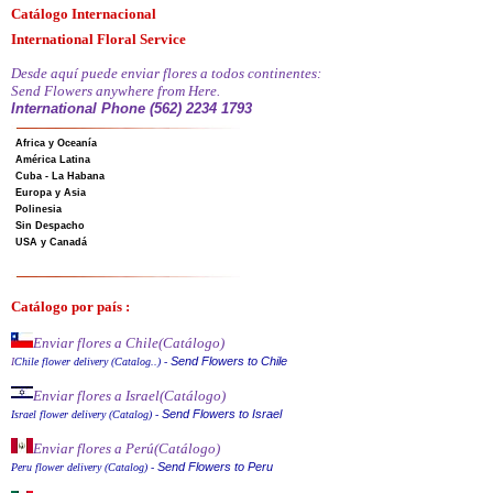
Catálogo Internacional
International Floral Service
Desde aquí puede enviar flores a todos continentes:
Send Flowers anywhere from Here.
International Phone (562) 2234 1793
Africa y Oceanía
América Latina
Cuba - La Habana
Europa y Asia
Polinesia
Sin Despacho
USA y Canadá
Catálogo por país :
Enviar flores a Chile
(Catálogo)
Send Flowers to Chile
I
Chile flower delivery (Catalog..)
-
Enviar flores a Israel
(Catálogo)
Send Flowers to Israel
Israel flower delivery (Catalog)
-
Enviar flores a Perú
(Catálogo)
Send Flowers to Peru
Peru flower delivery (Catalo
g
)
-