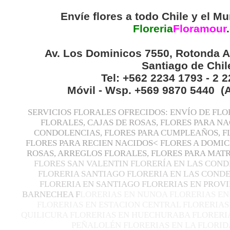
Envíe flores a todo Chile y el Mu
Floreria
Floramour
.
Av. Los Dominicos 7550, Rotonda A
Santiago de Chil
Tel: +562 2234 1793 - 2 
Móvil - Wsp. +569 9870 5440 (
SERVICIOS FLORALES OFRECIDOS: ENVÍO DE FLO
FLORALES, CAJAS DE ROSAS, FLORES PARA N
CONDOLENCIAS, FLORES PARA CUMPLEAÑOS, F
FLORES PARA RECIEN NACIDOS< FLORES A DOMIC
ROSAS, ARREGLOS FLORALES, FLORES PARA MA
FLORES SAN VALENTIN FLORERÍA EN LAS COND
FLORERIA SANTIAGO FLORERIA EN LAS CONDE
FLORERIA EN SANTIAGO FLORERIAS EN PROVI
BARNECHEA F
LORERIAS EN NUNOA FLORERIAS EN
FLORERIAS EN ESTACION CENTRAL FLORERIAS
QUILICURA FLORERIAS EN HUECHURABA FLORERIA
PEÑALOLÉN FLORERIAS EN LA FLORID