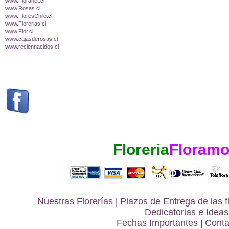
www.Floranet.cl
www.Rosas.cl
www.FloresChile.cl
www.Florerias.cl
www.Flor.cl
www.cajasderosas.cl
www.reciennacidos.cl
Floreria
Floramo
Nuestras Florerías
|
Plazos de Entrega de las
f
Dedicatorias e Ideas
Fechas Importantes
|
Conta