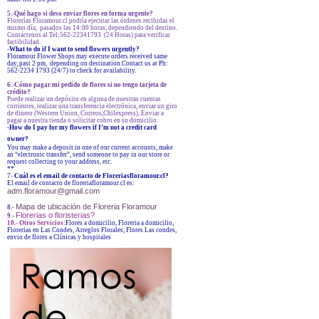
5.-Qué hago si deso enviar flores en forma urgente?
Florerías Floramour.cl podría ejecutar las órdenes recibidas el
mismo día, pasados las 14:00 horas, dependiendo del destino.
Contáctenos al Tel:562-22341793 (24 Horas) para verificar
factibilidad.
-What to do if I want to send flowers urgently?
Floramour Flower Shops may execute orders received same
day, past 2 pm, depending on destination.Contact us at Ph:
562-2234 1793 (24/7) to check for availability.
6.-Cómo pagar mi pedido de flores si no tengo tarjeta de
crédito?
Puede realizar un depósito en alguna de nuestras cuentas
corrientes, realizar una transferencia electrónica, enviar un giro
de dinero (Western Union, Correos,Chilexpress), Enviar a
pagar a nuestra tienda o solicitar cobro en su domicilio.
-How do I pay for my flowers if I’m not a credit card
owner?
You may make a deposit in one of our current accounts, make
an “electronic transfer”, send someone to pay in our store or
request collecting to your address, etc.
**
7-
Cuál es el email de contacto de Floreriasfloramour.cl?
El email de contacto de floreriafloramour.cl es:
adm.floramour@gmail.com
Mapa de ubicación de Floreria Floramour
8.-
Florerias o floristerias?
9.-
10.- Otros Servicios:
Flores a domicilio, Floreria a domicilio,
Florerias en Las Condes, Arreglos Florales, Flores Las condes,
envio de flores a Clínicas y hospitales