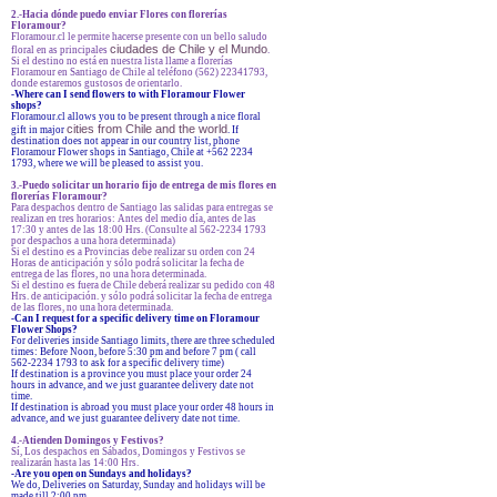
2.-Hacia dónde puedo enviar Flores con florerías
Floramour?
Floramour.cl le permite hacerse presente con un bello saludo
ciudades de Chile y el Mundo
floral en as principales
.
Si el destino no está en nuestra lista llame a florerías
Floramour en Santiago de Chile al teléfono (562) 22341793,
donde estaremos gustosos de orientarlo.
-
Where can I send flowers to with Floramour Flower
shops?
Floramour.cl allows you to be present through a nice floral
cities from Chile and the world
gift in major
. If
destination does not appear in our country list, phone
Floramour Flower shops in Santiago, Chile at +562 2234
1793, where we will be pleased to assist you.
3.-Puedo solicitar un horario fijo de entrega de mis flores en
florerías Floramour?
Para despachos dentro de Santiago las salidas para entregas se
realizan en tres horarios: Antes del medio día, antes de las
17:30 y antes de las 18:00 Hrs. (Consulte al 562-2234 1793
por despachos a una hora determinada)
Si el destino es a Provincias debe realizar su orden con 24
Horas de anticipación y sólo podrá solicitar la fecha de
entrega de las flores, no una hora determinada.
Si el destino es fuera de Chile deberá realizar su pedido con 48
Hrs. de anticipación. y sólo podrá solicitar la fecha de entrega
de las flores, no una hora determinada.
-Can I request for a specific delivery time on Floramour
Flower Shops?
For deliveries inside Santiago limits, there are three scheduled
times: Before Noon, before 5:30 pm and before 7 pm ( call
562-2234 1793 to ask for a specific delivery time)
If destination is a province you must place your order 24
hours in advance, and we just guarantee delivery date not
time.
If destination is abroad you must place your order 48 hours in
advance, and we just guarantee delivery date not time.
4.-Atienden Domingos y Festivos?
Sí, Los despachos en Sábados, Domingos y Festivos se
realizarán hasta las 14:00 Hrs.
-Are you open on Sundays and holidays?
We do, Deliveries on Saturday, Sunday and holidays will be
made till 2:00 pm.