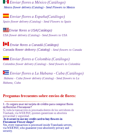
Enviar flores a México (Catálog
o)
Mexico flower delivery (Catalog)
- Send Flowers to Mexico
Enviar flores a España
(Catálogo)
Spain flower delivery (Catalog)
- Send Flowers to Spain
Enviar flores a USA(Catálogo)
USA flower delivery (Catalog)
- Send flowers to USA
Enviar flores a Canadá (Catálogo)
Canada flower delivery (Catalog)
- Send flowers to Canada
Enviar flores a Colombia (Catálogo)
Colombia flower delivery (Catalog)
- Send flowers to Colombia
Enviar flores a La Habana - Cuba (Catálogo)
Habana - Cuba flower delivery (Catalog)
- Send flowers to La
Habana, Cuba
Preguntas frecuentes sobre envíos de flores:
1.- Es seguro usar mi tarjeta de crédito para comprar flores
en florerías Floramour?
Sí, toda la transacción es procesada dentro de los servidores de
Trasbank, vía WEB PAY, quienes garantizan su absoluta
privacidad y seguridad.
-Is it secure to use my credit card to buy flowers in
Floramour Flower shops?
Yes, every transaction is processed inside Transbank servers,
via WEB PAY, who guarantee your absolutely privacy and
security.