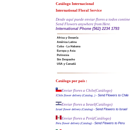
Catálogo Internacional
International Floral Service
Desde aquí puede enviar flores a todos contine
Send Flowers anywhere from Here.
International Phone (562) 2234 1793
Africa y Oceanía
América Latina
Cuba - La Habana
Europa y Asia
Polinesia
Sin Despacho
USA y Canadá
Catálogo por país :
Enviar flores a Chile
(Catálogo)
Send Flowers to Chile
I
Chile flower delivery (Catalog..)
-
Enviar flores a Israel
(Catálogo)
Send Flowers to Israel
Israel flower delivery (Catalog)
-
Enviar flores a Perú
(Catálogo)
Send Flowers to Peru
Peru flower delivery (Catalo
g
)
-