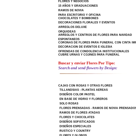
FLORES Y NEGOCIOS
15 AÑOS Y GRADUACIONES
RAMOS DE NOVIA
PARA ESCRITORIO Y OFICINA
CHOCOLATES Y BOMBONES
DECORACIONES FLORALES Y EVENTOS
ARREGLOS DELUXE
ORQUIDEAS
ARREGLOS Y CENTROS DE FLORES PARA NAVIDAD
ESPONTANEOS
CORONAS DE FLORES PARA FUNERAL CON CINTA IM
DECORACION DE EVENTOS E IGLESIA
OFRENDAS DE CONDOLENCIA INSTITUCIONALES
CUBRE URNAS Y COJINES PARA FUNERAL
Buscar y enviar Flores Por Tipo:
Search and send flowers by Design:
CAJAS CON ROSAS Y OTRAS FLORES
TILLANDSIAS - PLANTAS AEREAS
DISEÑOS COLOR PASTEL
EN BASE DE VIDRIO Y FLOREROS
SOLO ROSAS
FLORES PRENSADAS - RAMOS DE NOVIA PRENSADO
RAMOS DE FLORES ATADAS
FLORES Y CHOCOLATES
DISEÑOS SOFISTICADOS
DISEÑOS ESPECIALES
RUSTICO Y COUNTRY
FLORES Y GLOBOS