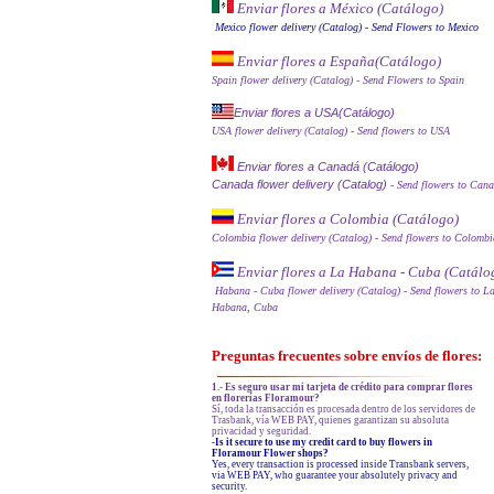
Enviar flores a México (Catálog
o)
Mexico flower delivery (Catalog)
- Send Flowers to Mexico
Enviar flores a España
(Catálogo)
Spain flower delivery (Catalog)
- Send Flowers to Spain
Enviar flores a USA(Catálogo)
USA flower delivery (Catalog)
- Send flowers to USA
Enviar flores a Canadá (Catálogo)
Canada flower delivery (Catalog)
- Send flowers to Can
Enviar flores a Colombia (Catálogo)
Colombia flower delivery (Catalog)
- Send flowers to Colombi
Enviar flores a La Habana - Cuba (Catálo
Habana - Cuba flower delivery (Catalog)
- Send flowers to L
Habana, Cuba
Preguntas frecuentes sobre envíos de flores:
1.- Es seguro usar mi tarjeta de crédito para comprar flores
en florerías Floramour?
Sí, toda la transacción es procesada dentro de los servidores de
Trasbank, vía WEB PAY, quienes garantizan su absoluta
privacidad y seguridad.
-Is it secure to use my credit card to buy flowers in
Floramour Flower shops?
Yes, every transaction is processed inside Transbank servers,
via WEB PAY, who guarantee your absolutely privacy and
security.