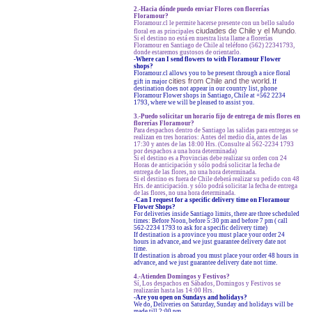
2.-Hacia dónde puedo enviar Flores con florerías
Floramour?
Floramour.cl le permite hacerse presente con un bello saludo
ciudades de Chile y el Mundo
floral en as principales
.
Si el destino no está en nuestra lista llame a florerías
Floramour en Santiago de Chile al teléfono (562) 22341793,
donde estaremos gustosos de orientarlo.
-
Where can I send flowers to with Floramour Flower
shops?
Floramour.cl allows you to be present through a nice floral
cities from Chile and the world
gift in major
. If
destination does not appear in our country list, phone
Floramour Flower shops in Santiago, Chile at +562 2234
1793, where we will be pleased to assist you.
3.-Puedo solicitar un horario fijo de entrega de mis flores en
florerías Floramour?
Para despachos dentro de Santiago las salidas para entregas se
realizan en tres horarios: Antes del medio día, antes de las
17:30 y antes de las 18:00 Hrs. (Consulte al 562-2234 1793
por despachos a una hora determinada)
Si el destino es a Provincias debe realizar su orden con 24
Horas de anticipación y sólo podrá solicitar la fecha de
entrega de las flores, no una hora determinada.
Si el destino es fuera de Chile deberá realizar su pedido con 48
Hrs. de anticipación. y sólo podrá solicitar la fecha de entrega
de las flores, no una hora determinada.
-Can I request for a specific delivery time on Floramour
Flower Shops?
For deliveries inside Santiago limits, there are three scheduled
times: Before Noon, before 5:30 pm and before 7 pm ( call
562-2234 1793 to ask for a specific delivery time)
If destination is a province you must place your order 24
hours in advance, and we just guarantee delivery date not
time.
If destination is abroad you must place your order 48 hours in
advance, and we just guarantee delivery date not time.
4.-Atienden Domingos y Festivos?
Sí, Los despachos en Sábados, Domingos y Festivos se
realizarán hasta las 14:00 Hrs.
-Are you open on Sundays and holidays?
We do, Deliveries on Saturday, Sunday and holidays will be
made till 2:00 pm.