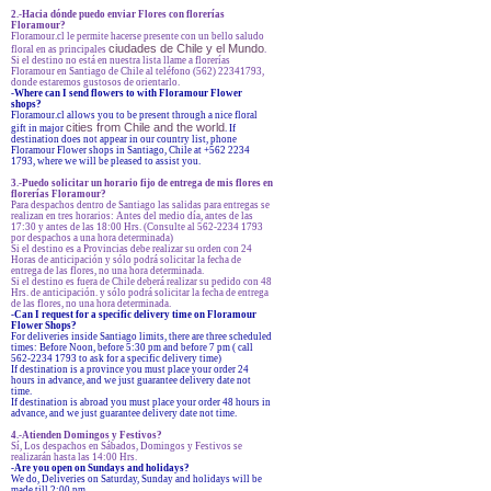
2.-Hacia dónde puedo enviar Flores con florerías
Floramour?
Floramour.cl le permite hacerse presente con un bello saludo
ciudades de Chile y el Mundo
floral en as principales
.
Si el destino no está en nuestra lista llame a florerías
Floramour en Santiago de Chile al teléfono (562) 22341793,
donde estaremos gustosos de orientarlo.
-
Where can I send flowers to with Floramour Flower
shops?
Floramour.cl allows you to be present through a nice floral
cities from Chile and the world
gift in major
. If
destination does not appear in our country list, phone
Floramour Flower shops in Santiago, Chile at +562 2234
1793, where we will be pleased to assist you.
3.-Puedo solicitar un horario fijo de entrega de mis flores en
florerías Floramour?
Para despachos dentro de Santiago las salidas para entregas se
realizan en tres horarios: Antes del medio día, antes de las
17:30 y antes de las 18:00 Hrs. (Consulte al 562-2234 1793
por despachos a una hora determinada)
Si el destino es a Provincias debe realizar su orden con 24
Horas de anticipación y sólo podrá solicitar la fecha de
entrega de las flores, no una hora determinada.
Si el destino es fuera de Chile deberá realizar su pedido con 48
Hrs. de anticipación. y sólo podrá solicitar la fecha de entrega
de las flores, no una hora determinada.
-Can I request for a specific delivery time on Floramour
Flower Shops?
For deliveries inside Santiago limits, there are three scheduled
times: Before Noon, before 5:30 pm and before 7 pm ( call
562-2234 1793 to ask for a specific delivery time)
If destination is a province you must place your order 24
hours in advance, and we just guarantee delivery date not
time.
If destination is abroad you must place your order 48 hours in
advance, and we just guarantee delivery date not time.
4.-Atienden Domingos y Festivos?
Sí, Los despachos en Sábados, Domingos y Festivos se
realizarán hasta las 14:00 Hrs.
-Are you open on Sundays and holidays?
We do, Deliveries on Saturday, Sunday and holidays will be
made till 2:00 pm.