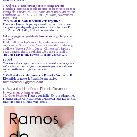
5.-Qué hago si deso enviar flores en forma urgente?
Florerías Floramour.cl podría ejecutar las órdenes recibidas el
mismo día, pasados las 14:00 horas, dependiendo del destino.
Contáctenos al Tel:562-22341793 (24 Horas) para verificar
factibilidad.
-What to do if I want to send flowers urgently?
Floramour Flower Shops may execute orders received same
day, past 2 pm, depending on destination.Contact us at Ph:
562-2234 1793 (24/7) to check for availability.
6.-Cómo pagar mi pedido de flores si no tengo tarjeta de
crédito?
Puede realizar un depósito en alguna de nuestras cuentas
corrientes, realizar una transferencia electrónica, enviar un giro
de dinero (Western Union, Correos,Chilexpress), Enviar a
pagar a nuestra tienda o solicitar cobro en su domicilio.
-How do I pay for my flowers if I’m not a credit card
owner?
You may make a deposit in one of our current accounts, make
an “electronic transfer”, send someone to pay in our store or
request collecting to your address, etc.
**
7-
Cuál es el email de contacto de Floreriasfloramour.cl?
El email de contacto de floreriafloramour.cl es:
adm.floramour@gmail.com
Mapa de ubicación de Floreria Floramour
8.-
Florerias o floristerias?
9.-
10.- Otros Servicios:
Flores a domicilio, Floreria a domicilio,
Florerias en Las Condes, Arreglos Florales, Flores Las condes,
envio de flores a Clínicas y hospitales