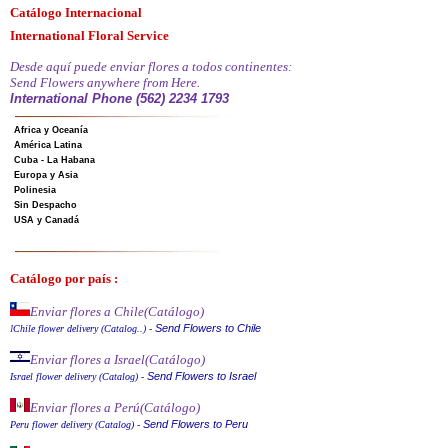
Catálogo Internacional
International Floral Service
Desde aquí puede enviar flores a todos continentes:
Send Flowers anywhere from Here.
International Phone (562) 2234 1793
Africa y Oceanía
América Latina
Cuba - La Habana
Europa y Asia
Polinesia
Sin Despacho
USA y Canadá
Catálogo por país :
Enviar flores a Chile
(Catálogo)
Send Flowers to Chile
I
Chile flower delivery (Catalog..)
-
Enviar flores a Israel
(Catálogo)
Send Flowers to Israel
Israel flower delivery (Catalog)
-
Enviar flores a Perú
(Catálogo)
Send Flowers to Peru
Peru flower delivery (Catalo
g
)
-