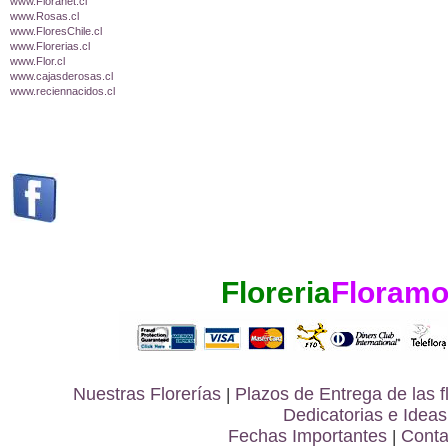
www.Floranet.cl
www.Rosas.cl
www.FloresChile.cl
www.Florerias.cl
www.Flor.cl
www.cajasderosas.cl
www.reciennacidos.cl
Floreria
Floramo
Nuestras Florerías
|
Plazos de Entrega de las
f
Dedicatorias e Ideas
Fechas Importantes
|
Conta