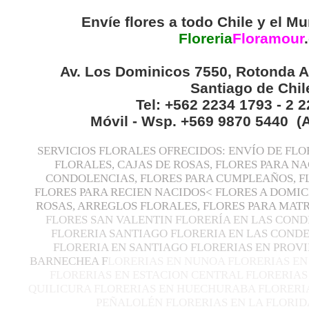
Envíe flores a todo Chile y el Mu
Floreria
Floramour
.
Av. Los Dominicos 7550, Rotonda A
Santiago de Chil
Tel: +562 2234 1793 - 2 
Móvil - Wsp. +569 9870 5440 (
SERVICIOS FLORALES OFRECIDOS: ENVÍO DE FLO
FLORALES, CAJAS DE ROSAS, FLORES PARA N
CONDOLENCIAS, FLORES PARA CUMPLEAÑOS, F
FLORES PARA RECIEN NACIDOS< FLORES A DOMIC
ROSAS, ARREGLOS FLORALES, FLORES PARA MA
FLORES SAN VALENTIN FLORERÍA EN LAS COND
FLORERIA SANTIAGO FLORERIA EN LAS CONDE
FLORERIA EN SANTIAGO FLORERIAS EN PROVI
BARNECHEA F
LORERIAS EN NUNOA FLORERIAS EN
FLORERIAS EN ESTACION CENTRAL FLORERIAS
QUILICURA FLORERIAS EN HUECHURABA FLORERIA
PEÑALOLÉN FLORERIAS EN LA FLORID