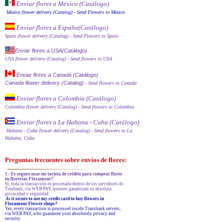
Enviar flores a México (Catálog
o)
Mexico flower delivery (Catalog)
- Send Flowers to Mexico
Enviar flores a España
(Catálogo)
Spain flower delivery (Catalog)
- Send Flowers to Spain
Enviar flores a USA(Catálogo)
USA flower delivery (Catalog)
- Send flowers to USA
Enviar flores a Canadá (Catálogo)
Canada flower delivery (Catalog)
- Send flowers to Canada
Enviar flores a Colombia (Catálogo)
Colombia flower delivery (Catalog)
- Send flowers to Colombia
Enviar flores a La Habana - Cuba (Catálogo)
Habana - Cuba flower delivery (Catalog)
- Send flowers to La
Habana, Cuba
Preguntas frecuentes sobre envíos de flores:
1.- Es seguro usar mi tarjeta de crédito para comprar flores
en florerías Floramour?
Sí, toda la transacción es procesada dentro de los servidores de
Trasbank, vía WEB PAY, quienes garantizan su absoluta
privacidad y seguridad.
-Is it secure to use my credit card to buy flowers in
Floramour Flower shops?
Yes, every transaction is processed inside Transbank servers,
via WEB PAY, who guarantee your absolutely privacy and
security.