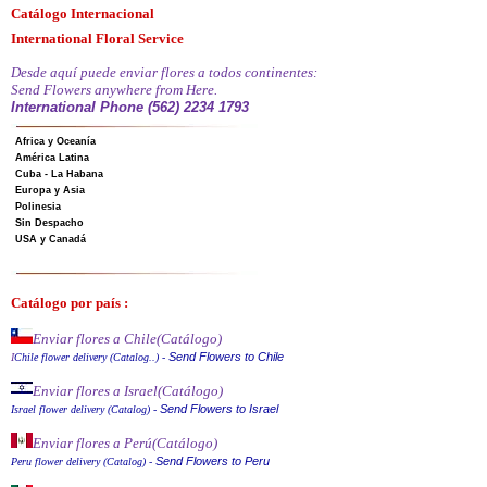
Catálogo Internacional
International Floral Service
Desde aquí puede enviar flores a todos continentes:
Send Flowers anywhere from Here.
International Phone (562) 2234 1793
Africa y Oceanía
América Latina
Cuba - La Habana
Europa y Asia
Polinesia
Sin Despacho
USA y Canadá
Catálogo por país :
Enviar flores a Chile
(Catálogo)
Send Flowers to Chile
I
Chile flower delivery (Catalog..)
-
Enviar flores a Israel
(Catálogo)
Send Flowers to Israel
Israel flower delivery (Catalog)
-
Enviar flores a Perú
(Catálogo)
Send Flowers to Peru
Peru flower delivery (Catalo
g
)
-