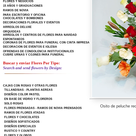
FLORES Y NEGOCIOS
15 AÑOS Y GRADUACIONES
RAMOS DE NOVIA
PARA ESCRITORIO Y OFICINA
CHOCOLATES Y BOMBONES
DECORACIONES FLORALES Y EVENTOS
ARREGLOS DELUXE
ORQUIDEAS
ARREGLOS Y CENTROS DE FLORES PARA NAVIDAD
ESPONTANEOS
CORONAS DE FLORES PARA FUNERAL CON CINTA IMPRESA
DECORACION DE EVENTOS E IGLESIA
OFRENDAS DE CONDOLENCIA INSTITUCIONALES
CUBRE URNAS Y COJINES PARA FUNERAL
Buscar y enviar Flores Por Tipo:
Search and send flowers by Design:
CAJAS CON ROSAS Y OTRAS FLORES
TILLANDSIAS - PLANTAS AEREAS
DISEÑOS COLOR PASTEL
EN BASE DE VIDRIO Y FLOREROS
SOLO ROSAS
Osito de peluche re
FLORES PRENSADAS - RAMOS DE NOVIA PRENSADOS
RAMOS DE FLORES ATADAS
FLORES Y CHOCOLATES
DISEÑOS SOFISTICADOS
DISEÑOS ESPECIALES
RUSTICO Y COUNTRY
FLORES Y GLOBOS