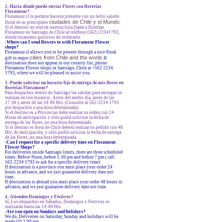
2.-Hacia dónde puedo enviar Flores con florerías
Floramour?
Floramour.cl le permite hacerse presente con un bello saludo
ciudades de Chile y el Mundo
floral en as principales
.
Si el destino no está en nuestra lista llame a florerías
Floramour en Santiago de Chile al teléfono (562) 22341793,
donde estaremos gustosos de orientarlo.
-
Where can I send flowers to with Floramour Flower
shops?
Floramour.cl allows you to be present through a nice floral
cities from Chile and the world
gift in major
. If
destination does not appear in our country list, phone
Floramour Flower shops in Santiago, Chile at +562 2234
1793, where we will be pleased to assist you.
3.-Puedo solicitar un horario fijo de entrega de mis flores en
florerías Floramour?
Para despachos dentro de Santiago las salidas para entregas se
realizan en tres horarios: Antes del medio día, antes de las
17:30 y antes de las 18:00 Hrs. (Consulte al 562-2234 1793
por despachos a una hora determinada)
Si el destino es a Provincias debe realizar su orden con 24
Horas de anticipación y sólo podrá solicitar la fecha de
entrega de las flores, no una hora determinada.
Si el destino es fuera de Chile deberá realizar su pedido con 48
Hrs. de anticipación. y sólo podrá solicitar la fecha de entrega
de las flores, no una hora determinada.
-Can I request for a specific delivery time on Floramour
Flower Shops?
For deliveries inside Santiago limits, there are three scheduled
times: Before Noon, before 5:30 pm and before 7 pm ( call
562-2234 1793 to ask for a specific delivery time)
If destination is a province you must place your order 24
hours in advance, and we just guarantee delivery date not
time.
If destination is abroad you must place your order 48 hours in
advance, and we just guarantee delivery date not time.
4.-Atienden Domingos y Festivos?
Sí, Los despachos en Sábados, Domingos y Festivos se
realizarán hasta las 14:00 Hrs.
-Are you open on Sundays and holidays?
We do, Deliveries on Saturday, Sunday and holidays will be
made till 2:00 pm.