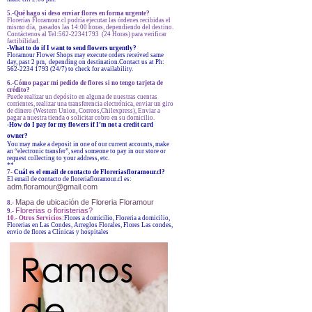
5.-Qué hago si deso enviar flores en forma urgente?
Florerías Floramour.cl podría ejecutar las órdenes recibidas el
mismo día, pasados las 14:00 horas, dependiendo del destino.
Contáctenos al Tel:562-22341793 (24 Horas) para verificar
factibilidad.
-What to do if I want to send flowers urgently?
Floramour Flower Shops may execute orders received same
day, past 2 pm, depending on destination.Contact us at Ph:
562-2234 1793 (24/7) to check for availability.
6.-Cómo pagar mi pedido de flores si no tengo tarjeta de
crédito?
Puede realizar un depósito en alguna de nuestras cuentas
corrientes, realizar una transferencia electrónica, enviar un giro
de dinero (Western Union, Correos,Chilexpress), Enviar a
pagar a nuestra tienda o solicitar cobro en su domicilio.
-How do I pay for my flowers if I’m not a credit card
owner?
You may make a deposit in one of our current accounts, make
an “electronic transfer”, send someone to pay in our store or
request collecting to your address, etc.
**
7-
Cuál es el email de contacto de Floreriasfloramour.cl?
El email de contacto de floreriafloramour.cl es:
adm.floramour@gmail.com
Mapa de ubicación de Floreria Floramour
8.-
Florerias o floristerias?
9.-
10.- Otros Servicios:
Flores a domicilio, Floreria a domicilio,
Florerias en Las Condes, Arreglos Florales, Flores Las condes,
envio de flores a Clínicas y hospitales