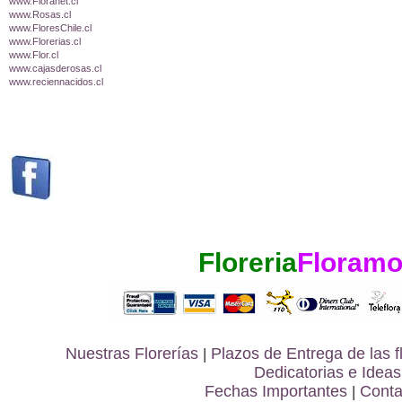
www.Floranet.cl
www.Rosas.cl
www.FloresChile.cl
www.Florerias.cl
www.Flor.cl
www.cajasderosas.cl
www.reciennacidos.cl
Floreria
Floramo
Nuestras Florerías
|
Plazos de Entrega de las
f
Dedicatorias e Ideas
Fechas Importantes
|
Conta