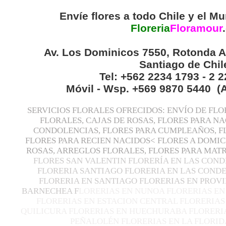
Envíe flores a todo Chile y el Mu
Floreria
Floramour
.
Av. Los Dominicos 7550, Rotonda A
Santiago de Chil
Tel: +562 2234 1793 - 2 
Móvil - Wsp. +569 9870 5440 (
SERVICIOS FLORALES OFRECIDOS: ENVÍO DE FLO
FLORALES, CAJAS DE ROSAS, FLORES PARA N
CONDOLENCIAS, FLORES PARA CUMPLEAÑOS, F
FLORES PARA RECIEN NACIDOS< FLORES A DOMIC
ROSAS, ARREGLOS FLORALES, FLORES PARA MA
FLORES SAN VALENTIN FLORERÍA EN LAS COND
FLORERIA SANTIAGO FLORERIA EN LAS CONDE
FLORERIA EN SANTIAGO FLORERIAS EN PROVI
BARNECHEA F
LORERIAS EN NUNOA FLORERIAS EN
FLORERIAS EN ESTACION CENTRAL FLORERIAS
QUILICURA FLORERIAS EN HUECHURABA FLORERIA
PEÑALOLÉN FLORERIAS EN LA FLORID