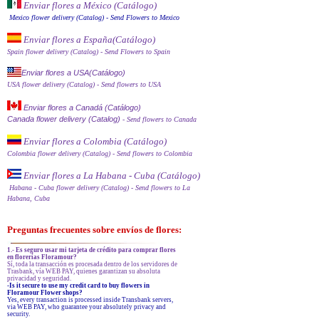
Enviar flores a México (Catálog
o)
Mexico flower delivery (Catalog)
- Send Flowers to Mexico
Enviar flores a España
(Catálogo)
Spain flower delivery (Catalog)
- Send Flowers to Spain
Enviar flores a USA(Catálogo)
USA flower delivery (Catalog)
- Send flowers to USA
Enviar flores a Canadá (Catálogo)
Canada flower delivery (Catalog)
- Send flowers to Canada
Enviar flores a Colombia (Catálogo)
Colombia flower delivery (Catalog)
- Send flowers to Colombia
Enviar flores a La Habana - Cuba (Catálogo)
Habana - Cuba flower delivery (Catalog)
- Send flowers to La
Habana, Cuba
Preguntas frecuentes sobre envíos de flores:
1.- Es seguro usar mi tarjeta de crédito para comprar flores
en florerías Floramour?
Sí, toda la transacción es procesada dentro de los servidores de
Trasbank, vía WEB PAY, quienes garantizan su absoluta
privacidad y seguridad.
-Is it secure to use my credit card to buy flowers in
Floramour Flower shops?
Yes, every transaction is processed inside Transbank servers,
via WEB PAY, who guarantee your absolutely privacy and
security.