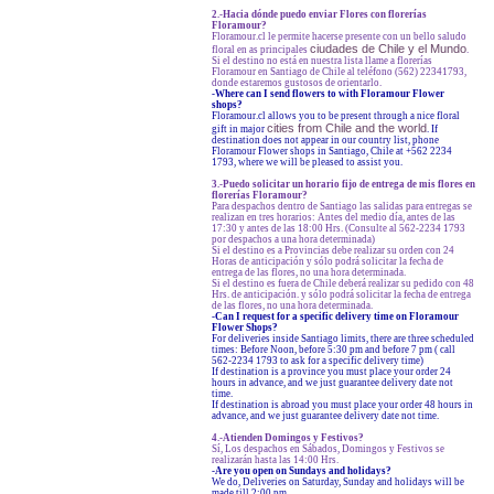
2.-Hacia dónde puedo enviar Flores con florerías
Floramour?
Floramour.cl le permite hacerse presente con un bello saludo
ciudades de Chile y el Mundo
floral en as principales
.
Si el destino no está en nuestra lista llame a florerías
Floramour en Santiago de Chile al teléfono (562) 22341793,
donde estaremos gustosos de orientarlo.
-
Where can I send flowers to with Floramour Flower
shops?
Floramour.cl allows you to be present through a nice floral
cities from Chile and the world
gift in major
. If
destination does not appear in our country list, phone
Floramour Flower shops in Santiago, Chile at +562 2234
1793, where we will be pleased to assist you.
3.-Puedo solicitar un horario fijo de entrega de mis flores en
florerías Floramour?
Para despachos dentro de Santiago las salidas para entregas se
realizan en tres horarios: Antes del medio día, antes de las
17:30 y antes de las 18:00 Hrs. (Consulte al 562-2234 1793
por despachos a una hora determinada)
Si el destino es a Provincias debe realizar su orden con 24
Horas de anticipación y sólo podrá solicitar la fecha de
entrega de las flores, no una hora determinada.
Si el destino es fuera de Chile deberá realizar su pedido con 48
Hrs. de anticipación. y sólo podrá solicitar la fecha de entrega
de las flores, no una hora determinada.
-Can I request for a specific delivery time on Floramour
Flower Shops?
For deliveries inside Santiago limits, there are three scheduled
times: Before Noon, before 5:30 pm and before 7 pm ( call
562-2234 1793 to ask for a specific delivery time)
If destination is a province you must place your order 24
hours in advance, and we just guarantee delivery date not
time.
If destination is abroad you must place your order 48 hours in
advance, and we just guarantee delivery date not time.
4.-Atienden Domingos y Festivos?
Sí, Los despachos en Sábados, Domingos y Festivos se
realizarán hasta las 14:00 Hrs.
-Are you open on Sundays and holidays?
We do, Deliveries on Saturday, Sunday and holidays will be
made till 2:00 pm.