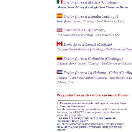
Enviar flores a México (Catálog
o)
Mexico flower delivery (Catalog)
- Send Flowers to Mexico
Enviar flores a España
(Catálogo)
Spain flower delivery (Catalog)
- Send Flowers to Spain
Enviar flores a USA(Catálogo)
USA flower delivery (Catalog)
- Send flowers to USA
Enviar flores a Canadá (Catálogo)
Canada flower delivery (Catalog)
- Send flowers to Can
Enviar flores a Colombia (Catálogo)
Colombia flower delivery (Catalog)
- Send flowers to Colombi
Enviar flores a La Habana - Cuba (Catálo
Habana - Cuba flower delivery (Catalog)
- Send flowers to L
Habana, Cuba
Preguntas frecuentes sobre envíos de flores:
1.- Es seguro usar mi tarjeta de crédito para comprar flores
en florerías Floramour?
Sí, toda la transacción es procesada dentro de los servidores de
Trasbank, vía WEB PAY, quienes garantizan su absoluta
privacidad y seguridad.
-Is it secure to use my credit card to buy flowers in
Floramour Flower shops?
Yes, every transaction is processed inside Transbank servers,
via WEB PAY, who guarantee your absolutely privacy and
security.