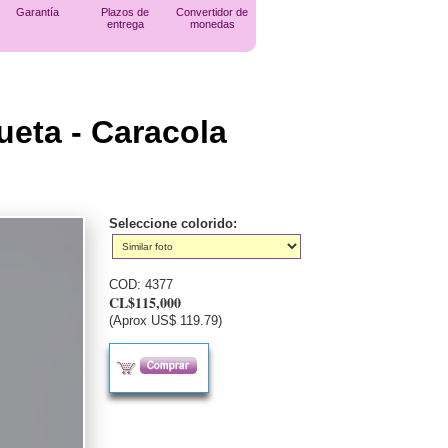
Garantía
Plazos de
Convertidor de
entrega
monedas
ueta - Caracola
Seleccione colorido:
COD:
4377
CL$115,000
(Aprox US$ 119.79)