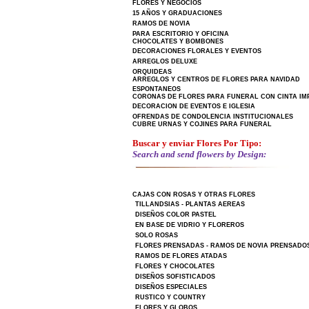
FLORES Y NEGOCIOS
15 AÑOS Y GRADUACIONES
RAMOS DE NOVIA
PARA ESCRITORIO Y OFICINA
CHOCOLATES Y BOMBONES
DECORACIONES FLORALES Y EVENTOS
ARREGLOS DELUXE
ORQUIDEAS
ARREGLOS Y CENTROS DE FLORES PARA NAVIDAD
ESPONTANEOS
CORONAS DE FLORES PARA FUNERAL CON CINTA IM
DECORACION DE EVENTOS E IGLESIA
OFRENDAS DE CONDOLENCIA INSTITUCIONALES
CUBRE URNAS Y COJINES PARA FUNERAL
Buscar y enviar Flores Por Tipo:
Search and send flowers by Design:
CAJAS CON ROSAS Y OTRAS FLORES
TILLANDSIAS - PLANTAS AEREAS
DISEÑOS COLOR PASTEL
EN BASE DE VIDRIO Y FLOREROS
SOLO ROSAS
FLORES PRENSADAS - RAMOS DE NOVIA PRENSADO
RAMOS DE FLORES ATADAS
FLORES Y CHOCOLATES
DISEÑOS SOFISTICADOS
DISEÑOS ESPECIALES
RUSTICO Y COUNTRY
FLORES Y GLOBOS