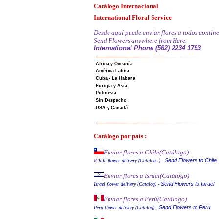
Catálogo Internacional
International Floral Service
Desde aquí puede enviar flores a todos contine
Send Flowers anywhere from Here.
International Phone (562) 2234 1793
Africa y Oceanía
América Latina
Cuba - La Habana
Europa y Asia
Polinesia
Sin Despacho
USA y Canadá
Catálogo por país :
Enviar flores a Chile
(Catálogo)
Send Flowers to Chile
I
Chile flower delivery (Catalog..)
-
Enviar flores a Israel
(Catálogo)
Send Flowers to Israel
Israel flower delivery (Catalog)
-
Enviar flores a Perú
(Catálogo)
Send Flowers to Peru
Peru flower delivery (Catalo
g
)
-