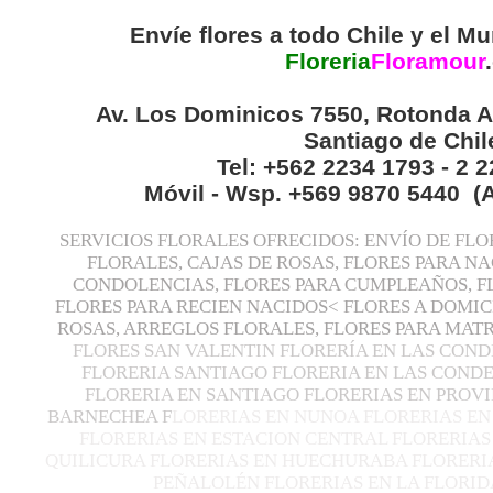
Envíe flores a todo Chile y el Mu
Floreria
Floramour
.
Av. Los Dominicos 7550, Rotonda A
Santiago de Chil
Tel: +562 2234 1793 - 2 
Móvil - Wsp. +569 9870 5440 (
SERVICIOS FLORALES OFRECIDOS: ENVÍO DE FLO
FLORALES, CAJAS DE ROSAS, FLORES PARA N
CONDOLENCIAS, FLORES PARA CUMPLEAÑOS, F
FLORES PARA RECIEN NACIDOS< FLORES A DOMIC
ROSAS, ARREGLOS FLORALES, FLORES PARA MA
FLORES SAN VALENTIN FLORERÍA EN LAS COND
FLORERIA SANTIAGO FLORERIA EN LAS CONDE
FLORERIA EN SANTIAGO FLORERIAS EN PROVI
BARNECHEA F
LORERIAS EN NUNOA FLORERIAS EN
FLORERIAS EN ESTACION CENTRAL FLORERIAS
QUILICURA FLORERIAS EN HUECHURABA FLORERIA
PEÑALOLÉN FLORERIAS EN LA FLORID