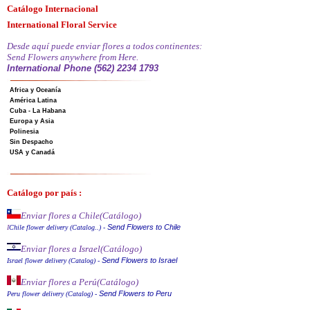
Catálogo Internacional
International Floral Service
Desde aquí puede enviar flores a todos continentes:
Send Flowers anywhere from Here.
International Phone (562) 2234 1793
Africa y Oceanía
América Latina
Cuba - La Habana
Europa y Asia
Polinesia
Sin Despacho
USA y Canadá
Catálogo por país :
Enviar flores a Chile
(Catálogo)
Send Flowers to Chile
I
Chile flower delivery (Catalog..)
-
Enviar flores a Israel
(Catálogo)
Send Flowers to Israel
Israel flower delivery (Catalog)
-
Enviar flores a Perú
(Catálogo)
Send Flowers to Peru
Peru flower delivery (Catalo
g
)
-