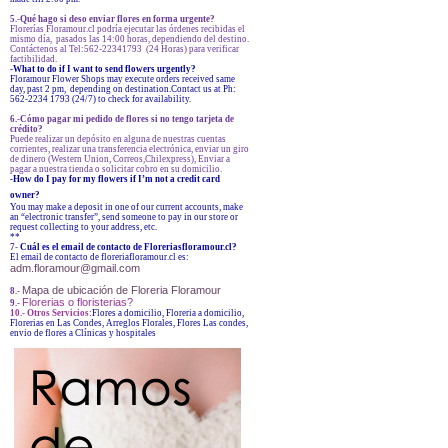
5.-Qué hago si deso enviar flores en forma urgente?
Florerías Floramour.cl podría ejecutar las órdenes recibidas el
mismo día, pasados las 14:00 horas, dependiendo del destino.
Contáctenos al Tel:562-22341793 (24 Horas) para verificar
factibilidad.
-What to do if I want to send flowers urgently?
Floramour Flower Shops may execute orders received same
day, past 2 pm, depending on destination.Contact us at Ph:
562-2234 1793 (24/7) to check for availability.
6.-Cómo pagar mi pedido de flores si no tengo tarjeta de
crédito?
Puede realizar un depósito en alguna de nuestras cuentas
corrientes, realizar una transferencia electrónica, enviar un giro
de dinero (Western Union, Correos,Chilexpress), Enviar a
pagar a nuestra tienda o solicitar cobro en su domicilio.
-How do I pay for my flowers if I’m not a credit card
owner?
You may make a deposit in one of our current accounts, make
an “electronic transfer”, send someone to pay in our store or
request collecting to your address, etc.
**
7-
Cuál es el email de contacto de Floreriasfloramour.cl?
El email de contacto de floreriafloramour.cl es:
adm.floramour@gmail.com
Mapa de ubicación de Floreria Floramour
8.-
Florerias o floristerias?
9.-
10.- Otros Servicios:
Flores a domicilio, Floreria a domicilio,
Florerias en Las Condes, Arreglos Florales, Flores Las condes,
envio de flores a Clínicas y hospitales