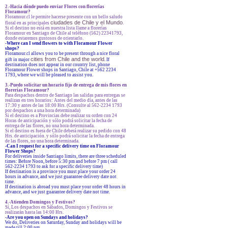
2.-Hacia dónde puedo enviar Flores con florerías
Floramour?
Floramour.cl le permite hacerse presente con un bello saludo
ciudades de Chile y el Mundo
floral en as principales
.
Si el destino no está en nuestra lista llame a florerías
Floramour en Santiago de Chile al teléfono (562) 22341793,
donde estaremos gustosos de orientarlo.
-
Where can I send flowers to with Floramour Flower
shops?
Floramour.cl allows you to be present through a nice floral
cities from Chile and the world
gift in major
. If
destination does not appear in our country list, phone
Floramour Flower shops in Santiago, Chile at +562 2234
1793, where we will be pleased to assist you.
3.-Puedo solicitar un horario fijo de entrega de mis flores en
florerías Floramour?
Para despachos dentro de Santiago las salidas para entregas se
realizan en tres horarios: Antes del medio día, antes de las
17:30 y antes de las 18:00 Hrs. (Consulte al 562-2234 1793
por despachos a una hora determinada)
Si el destino es a Provincias debe realizar su orden con 24
Horas de anticipación y sólo podrá solicitar la fecha de
entrega de las flores, no una hora determinada.
Si el destino es fuera de Chile deberá realizar su pedido con 48
Hrs. de anticipación. y sólo podrá solicitar la fecha de entrega
de las flores, no una hora determinada.
-Can I request for a specific delivery time on Floramour
Flower Shops?
For deliveries inside Santiago limits, there are three scheduled
times: Before Noon, before 5:30 pm and before 7 pm ( call
562-2234 1793 to ask for a specific delivery time)
If destination is a province you must place your order 24
hours in advance, and we just guarantee delivery date not
time.
If destination is abroad you must place your order 48 hours in
advance, and we just guarantee delivery date not time.
4.-Atienden Domingos y Festivos?
Sí, Los despachos en Sábados, Domingos y Festivos se
realizarán hasta las 14:00 Hrs.
-Are you open on Sundays and holidays?
We do, Deliveries on Saturday, Sunday and holidays will be
made till 2:00 pm.