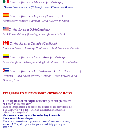
Enviar flores a México (Catálog
o)
Mexico flower delivery (Catalog)
- Send Flowers to Mexico
Enviar flores a España
(Catálogo)
Spain flower delivery (Catalog)
- Send Flowers to Spain
Enviar flores a USA(Catálogo)
USA flower delivery (Catalog)
- Send flowers to USA
Enviar flores a Canadá (Catálogo)
Canada flower delivery (Catalog)
- Send flowers to Canada
Enviar flores a Colombia (Catálogo)
Colombia flower delivery (Catalog)
- Send flowers to Colombia
Enviar flores a La Habana - Cuba (Catálogo)
Habana - Cuba flower delivery (Catalog)
- Send flowers to La
Habana, Cuba
Preguntas frecuentes sobre envíos de flores:
1.- Es seguro usar mi tarjeta de crédito para comprar flores
en florerías Floramour?
Sí, toda la transacción es procesada dentro de los servidores de
Trasbank, vía WEB PAY, quienes garantizan su absoluta
privacidad y seguridad.
-Is it secure to use my credit card to buy flowers in
Floramour Flower shops?
Yes, every transaction is processed inside Transbank servers,
via WEB PAY, who guarantee your absolutely privacy and
security.