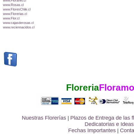
www.Floranet.cl
www.Rosas.cl
www.FloresChile.cl
www.Florerias.cl
www.Flor.cl
www.cajasderosas.cl
www.reciennacidos.cl
Floreria
Floramo
Nuestras Florerías
|
Plazos de Entrega de las
f
Dedicatorias e Ideas
Fechas Importantes
|
Conta