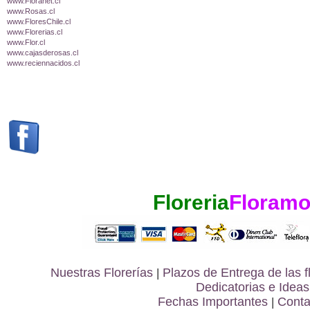
www.Floranet.cl
www.Rosas.cl
www.FloresChile.cl
www.Florerias.cl
www.Flor.cl
www.cajasderosas.cl
www.reciennacidos.cl
Floreria
Floramo
Nuestras Florerías
|
Plazos de Entrega de las
f
Dedicatorias e Ideas
Fechas Importantes
|
Conta