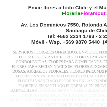
Envíe flores a todo Chile y el Mu
Floreria
Floramour
.
Av. Los Dominicos 7550, Rotonda A
Santiago de Chil
Tel: +562 2234 1793 - 2 
Móvil - Wsp. +569 9870 5440 (
SERVICIOS FLORALES OFRECIDOS: ENVÍO DE FLO
FLORALES, CAJAS DE ROSAS, FLORES PARA N
CONDOLENCIAS, FLORES PARA CUMPLEAÑOS, F
FLORES PARA RECIEN NACIDOS< FLORES A DOMIC
ROSAS, ARREGLOS FLORALES, FLORES PARA MA
FLORES SAN VALENTIN FLORERÍA EN LAS COND
FLORERIA SANTIAGO FLORERIA EN LAS CONDE
FLORERIA EN SANTIAGO FLORERIAS EN PROVI
BARNECHEA F
LORERIAS EN NUNOA FLORERIAS EN
FLORERIAS EN ESTACION CENTRAL FLORERIAS
QUILICURA FLORERIAS EN HUECHURABA FLORERIA
PEÑALOLÉN FLORERIAS EN LA FLORID