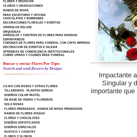
FLORES Y NEGOCIOS
15 AÑOS Y GRADUACIONES
RAMOS DE NOVIA
PARA ESCRITORIO Y OFICINA
CHOCOLATES Y BOMBONES
DECORACIONES FLORALES Y EVENTOS
ARREGLOS DELUXE
ORQUIDEAS
ARREGLOS Y CENTROS DE FLORES PARA NAVIDAD
ESPONTANEOS
CORONAS DE FLORES PARA FUNERAL CON CINTA IMPRESA
DECORACION DE EVENTOS E IGLESIA
OFRENDAS DE CONDOLENCIA INSTITUCIONALES
CUBRE URNAS Y COJINES PARA FUNERAL
Buscar y enviar Flores Por Tipo:
Search and send flowers by Design:
Impactante a
Singular y 
CAJAS CON ROSAS Y OTRAS FLORES
importante que 
TILLANDSIAS - PLANTAS AEREAS
DISEÑOS COLOR PASTEL
EN BASE DE VIDRIO Y FLOREROS
SOLO ROSAS
FLORES PRENSADAS - RAMOS DE NOVIA PRENSADOS
RAMOS DE FLORES ATADAS
FLORES Y CHOCOLATES
DISEÑOS SOFISTICADOS
DISEÑOS ESPECIALES
RUSTICO Y COUNTRY
FLORES Y GLOBOS