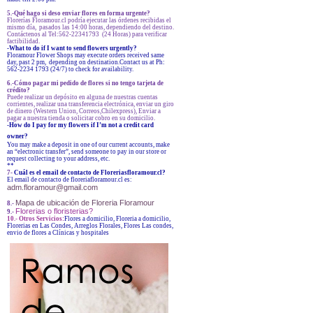
5.-Qué hago si deso enviar flores en forma urgente?
Florerías Floramour.cl podría ejecutar las órdenes recibidas el
mismo día, pasados las 14:00 horas, dependiendo del destino.
Contáctenos al Tel:562-22341793 (24 Horas) para verificar
factibilidad.
-What to do if I want to send flowers urgently?
Floramour Flower Shops may execute orders received same
day, past 2 pm, depending on destination.Contact us at Ph:
562-2234 1793 (24/7) to check for availability.
6.-Cómo pagar mi pedido de flores si no tengo tarjeta de
crédito?
Puede realizar un depósito en alguna de nuestras cuentas
corrientes, realizar una transferencia electrónica, enviar un giro
de dinero (Western Union, Correos,Chilexpress), Enviar a
pagar a nuestra tienda o solicitar cobro en su domicilio.
-How do I pay for my flowers if I’m not a credit card
owner?
You may make a deposit in one of our current accounts, make
an “electronic transfer”, send someone to pay in our store or
request collecting to your address, etc.
**
7-
Cuál es el email de contacto de Floreriasfloramour.cl?
El email de contacto de floreriafloramour.cl es:
adm.floramour@gmail.com
Mapa de ubicación de Floreria Floramour
8.-
Florerias o floristerias?
9.-
10.- Otros Servicios:
Flores a domicilio, Floreria a domicilio,
Florerias en Las Condes, Arreglos Florales, Flores Las condes,
envio de flores a Clínicas y hospitales