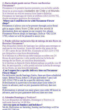
2.-Hacia dónde puedo enviar Flores con florerías
Floramour?
Floramour.cl le permite hacerse presente con un bello saludo
ciudades de Chile y el Mundo
floral en as principales
.
Si el destino no está en nuestra lista llame a florerías
Floramour en Santiago de Chile al teléfono (562) 22341793,
donde estaremos gustosos de orientarlo.
-
Where can I send flowers to with Floramour Flower
shops?
Floramour.cl allows you to be present through a nice floral
cities from Chile and the world
gift in major
. If
destination does not appear in our country list, phone
Floramour Flower shops in Santiago, Chile at +562 2234
1793, where we will be pleased to assist you.
3.-Puedo solicitar un horario fijo de entrega de mis flores en
florerías Floramour?
Para despachos dentro de Santiago las salidas para entregas se
realizan en tres horarios: Antes del medio día, antes de las
17:30 y antes de las 18:00 Hrs. (Consulte al 562-2234 1793
por despachos a una hora determinada)
Si el destino es a Provincias debe realizar su orden con 24
Horas de anticipación y sólo podrá solicitar la fecha de
entrega de las flores, no una hora determinada.
Si el destino es fuera de Chile deberá realizar su pedido con 48
Hrs. de anticipación. y sólo podrá solicitar la fecha de entrega
de las flores, no una hora determinada.
-Can I request for a specific delivery time on Floramour
Flower Shops?
For deliveries inside Santiago limits, there are three scheduled
times: Before Noon, before 5:30 pm and before 7 pm ( call
562-2234 1793 to ask for a specific delivery time)
If destination is a province you must place your order 24
hours in advance, and we just guarantee delivery date not
time.
If destination is abroad you must place your order 48 hours in
advance, and we just guarantee delivery date not time.
4.-Atienden Domingos y Festivos?
Sí, Los despachos en Sábados, Domingos y Festivos se
realizarán hasta las 14:00 Hrs.
-Are you open on Sundays and holidays?
We do, Deliveries on Saturday, Sunday and holidays will be
made till 2:00 pm.