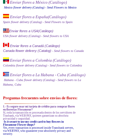
Enviar flores a México (Catálog
o)
Mexico flower delivery (Catalog)
- Send Flowers to Mexico
Enviar flores a España
(Catálogo)
Spain flower delivery (Catalog)
- Send Flowers to Spain
Enviar flores a USA(Catálogo)
USA flower delivery (Catalog)
- Send flowers to USA
Enviar flores a Canadá (Catálogo)
Canada flower delivery (Catalog)
- Send flowers to Canada
Enviar flores a Colombia (Catálogo)
Colombia flower delivery (Catalog)
- Send flowers to Colombia
Enviar flores a La Habana - Cuba (Catálogo)
Habana - Cuba flower delivery (Catalog)
- Send flowers to La
Habana, Cuba
Preguntas frecuentes sobre envíos de flores:
1.- Es seguro usar mi tarjeta de crédito para comprar flores
en florerías Floramour?
Sí, toda la transacción es procesada dentro de los servidores de
Trasbank, vía WEB PAY, quienes garantizan su absoluta
privacidad y seguridad.
-Is it secure to use my credit card to buy flowers in
Floramour Flower shops?
Yes, every transaction is processed inside Transbank servers,
via WEB PAY, who guarantee your absolutely privacy and
security.