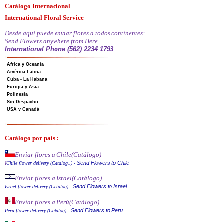
Catálogo Internacional
International Floral Service
Desde aquí puede enviar flores a todos continentes:
Send Flowers anywhere from Here.
International Phone (562) 2234 1793
Africa y Oceanía
América Latina
Cuba - La Habana
Europa y Asia
Polinesia
Sin Despacho
USA y Canadá
Catálogo por país :
Enviar flores a Chile
(Catálogo)
Send Flowers to Chile
I
Chile flower delivery (Catalog..)
-
Enviar flores a Israel
(Catálogo)
Send Flowers to Israel
Israel flower delivery (Catalog)
-
Enviar flores a Perú
(Catálogo)
Send Flowers to Peru
Peru flower delivery (Catalo
g
)
-