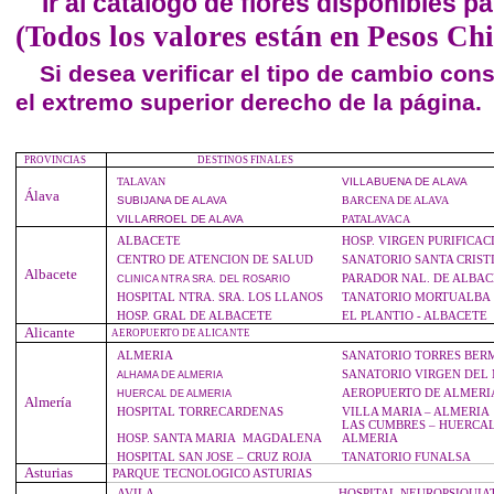
Ir al catálogo de flores disponibles 
(Todos los valores están en Pesos Chi
Si desea verificar el tipo de cambio co
el extremo superior derecho de la página.
PROVINCIAS
DESTINOS FINALES
TALAVAN
VILLABUENA
DE ALAVA
Álava
SUBIJANA
DE ALAVA
BARCENA DE ALAVA
VILLARROEL
DE ALAVA
PATALAVACA
ALBACETE
HOSP. VIRGEN PURIFICAC
CENTRO DE ATENCION DE SALUD
SANATORIO SANTA CRIST
Albacete
PARADOR NAL. DE ALBAC
CLINICA
NTRA SRA. DEL ROSARIO
HOSPITAL NTRA. SRA. LOS LLANOS
TANATORIO MORTUALBA
HOSP. GRAL DE ALBACETE
EL PLANTIO - ALBACETE
Alicante
AEROPUERTO DE ALICANTE
ALMERIA
SANATORIO TORRES BER
SANATORIO VIRGEN DEL
ALHAMA
DE ALMERIA
AEROPUERTO DE ALMERI
HUERCAL
DE ALMERIA
Almería
HOSPITAL TORRECARDENAS
VILLA MARIA – ALMERIA
LAS CUMBRES – HUERCA
HOSP. SANTA MARIA MAGDALENA
ALMERIA
HOSPITAL SAN JOSE – CRUZ ROJA
TANATORIO FUNALSA
Asturias
PARQUE TECNOLOGICO ASTURIAS
AVILA
HOSPITAL NEUROPSIQUIA