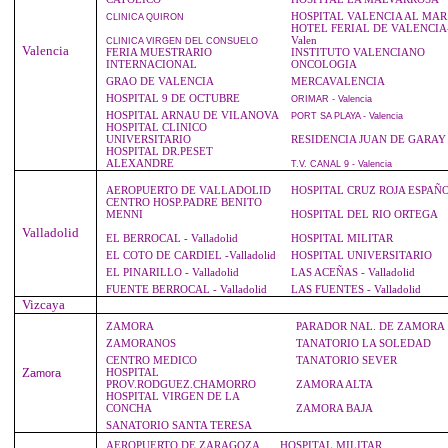
HOSPITAL VALENCIA AL MAR
CLINICA
QUIRON
HOTEL FERIAL DE VALENCIA
Valen
CLINICA
VIRGEN DEL CONSUELO
Valencia
FERIA MUESTRARIO
INSTITUTO VALENCIANO
INTERNACIONAL
ONCOLOGIA
GRAO DE VALENCIA
MERCAVALENCIA
HOSPITAL 9 DE OCTUBRE
ORIMAR
- Valencia
HOSPITAL ARNAU DE VILANOVA
PORT
SA PLAYA - Valencia
HOSPITAL CLINICO
UNIVERSITARIO
RESIDENCIA JUAN DE GARAY
HOSPITAL DR.PESET
ALEXANDRE
T.V
. CANAL 9 - Valencia
AEROPUERTO DE VALLADOLID
HOSPITAL CRUZ ROJA ESPAÑ
CENTRO HOSP.PADRE BENITO
MENNI
HOSPITAL DEL RIO ORTEGA
Valladolid
EL BERROCAL - Valladolid
HOSPITAL MILITAR
EL COTO DE CARDIEL -Valladolid
HOSPITAL UNIVERSITARIO
EL PINARILLO - Valladolid
LAS ACEÑAS - Valladolid
FUENTE BERROCAL - Valladolid
LAS FUENTES - Valladolid
Vizcaya
ZAMORA
PARADOR NAL. DE ZAMORA
ZAMORANOS
TANATORIO LA SOLEDAD
CENTRO MEDICO
TANATORIO SEVER
Z
HOSPITAL
amora
PROV.RODGUEZ.CHAMORRO
ZAMORA ALTA
HOSPITAL VIRGEN DE LA
CONCHA
ZAMORA BAJA
SANATORIO SANTA TERESA
AEROPUERTO DE ZARAGOZA
HOSPITAL MILITAR