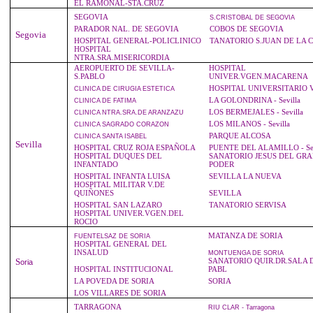
EL RAMONAL-STA.CRUZ
SEGOVIA
S.CRISTOBAL
DE SEGOVIA
PARADOR NAL. DE SEGOVIA
COBOS DE SEGOVIA
Segovia
HOSPITAL GENERAL-POLICLINICO
TANATORIO S.JUAN DE LA 
HOSPITAL
NTRA.SRA.MISERICORDIA
AEROPUERTO DE SEVILLA-
HOSPITAL
S.PABLO
UNIVER.VGEN.MACARENA
HOSPITAL UNIVERSITARIO
CLINICA
DE CIRUGIA ESTETICA
LA GOLONDRINA - Sevilla
CLINICA
DE FATIMA
LOS BERMEJALES - Sevilla
CLINICA
NTRA.SRA.DE ARANZAZU
LOS MILANOS - Sevilla
CLINICA
SAGRADO CORAZON
PARQUE ALCOSA
CLINICA
SANTA ISABEL
Sevilla
HOSPITAL CRUZ ROJA ESPAÑOLA
PUENTE DEL ALAMILLO - Sev
HOSPITAL DUQUES DEL
SANATORIO JESUS DEL GR
INFANTADO
PODER
HOSPITAL INFANTA LUISA
SEVILLA LA NUEVA
HOSPITAL MILITAR V.DE
QUIÑONES
SEVILLA
HOSPITAL SAN LAZARO
TANATORIO SERVISA
HOSPITAL UNIVER.VGEN.DEL
ROCIO
MATANZA DE SORIA
FUENTELSAZ
DE SORIA
HOSPITAL GENERAL DEL
INSALUD
MONTUENGA
DE SORIA
S
SANATORIO QUIR.DR.SALA 
oria
HOSPITAL INSTITUCIONAL
PABL
LA POVEDA DE SORIA
SORIA
LOS VILLARES DE SORIA
TARRAGONA
RIU
CLAR - Tarragona