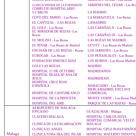
CLINICA
SANTA ELENA
JARDINES DEL CESAR - Las Ro
CLINICA
VIRGEN DE LA FUENSANTA
COMPLEJO HOSPITALARIO
S.CARLOS
LA MADRID
COTO DEL PARDO - Las Rozas
LA MARAZUELA - Las Rozas
EL CANTIZAL - LAS ROZAS
LAMADRID
EL GOLF - Las Rozas
LAS CABAÑAS II - Las Rozas
EL MIRADOR DE ROZAS -Las
Rozas
LAS CABAÑAS III - Las Rozas
EL MOLINO - Las Rozas
LAS ROZAS DE MADRID
EL PINAR - Las Rozas de Madrid
LEVITT - Las Rozas de Madrid
ENCINAR DE LAS MATAS - Rozas
LOS JARDINES - Las Rozas
EUROGAR - Las Rozas
LOS PEÑASCALES - Las Rozas
FUNDACION JIMENEZ DIAZ
LOS RUBIOS - Las Rozas Madrid
GOLF LAS ROZAS
MADRID
HOSPITAL 12 DE OCTUBRE
MADRIDANOS
HOSPITAL BEATA Mª.ANA DE
JESUS
MADRIDEJOS
HOSPITAL CRUZ ROJA
ESPAÑOLA
MARACAIBO - Las Rozas
MERCAMADRID, ENCLAVE
HOSPITAL DE CANTOBLANCO
COMERCIAL
HOSPITAL DE LA PRINCESA
MONTE VERDE - Las Rozas Mad
HOSPITAL DEL AIRE
PARQUE DE LAS MATAS - Roza
AEROPUERTO DE MALAGA-
P.PICASSO
GUAZALMAR - Málaga
CLAVERO-MALAGA
HOSPITAL CARLOS HAYA
HOSPITAL COMARCAL VELEZ-
CLINICA DE LA ENCARNACION
MALAGA
CLINICA EL ANGEL
HOSPITAL CRUZ ROJA ESPAÑO
Málaga
CLINICA NTRA.SRA.DEL PILAR
HOSPITAL MATERNO INFANTI