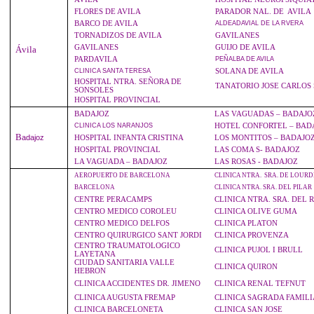
FLORES DE AVILA
PARADOR NAL. DE AVILA
BARCO DE AVILA
ALDEADAVIAL
DE LA RVERA
TORNADIZOS DE AVILA
GAVILANES
GAVILANES
GUIJO DE AVILA
Ávila
PARDAVILA
PEÑALBA
DE AVILA
SOLANA DE AVILA
CLINICA
SANTA TERESA
HOSPITAL NTRA. SEÑORA DE
TANATORIO JOSE CARLOS
SONSOLES
HOSPITAL PROVINCIAL
BADAJOZ
LAS VAGUADAS – BADAJO
HOTEL CONFORTEL – BAD
CLINICA
LOS NARANJOS
B
adajoz
HOSPITAL INFANTA CRISTINA
LOS MONTITOS – BADAJO
HOSPITAL PROVINCIAL
LAS COMA S- BADAJOZ
LA VAGUADA – BADAJOZ
LAS ROSAS - BADAJOZ
AEROPUERTO DE BARCELONA
CLINICA NTRA. SRA. DE LOURD
BARCELONA
CLINICA NTRA. SRA. DEL PILAR
CENTRE PERACAMPS
CLINICA NTRA. SRA. DEL
CENTRO MEDICO COROLEU
CLINICA OLIVE GUMA
CENTRO MEDICO DELFOS
CLINICA PLATON
CENTRO QUIRURGICO SANT JORDI
CLINICA PROVENZA
CENTRO TRAUMATOLOGICO
CLINICA PUJOL I BRULL
LAYETANA
CIUDAD SANITARIA VALLE
CLINICA QUIRON
HEBRON
CLINICA ACCIDENTES DR. JIMENO
CLINICA RENAL TEFNUT
CLINICA AUGUSTA FREMAP
CLINICA SAGRADA FAMILI
CLINICA BARCELONETA
CLINICA SAN JOSE