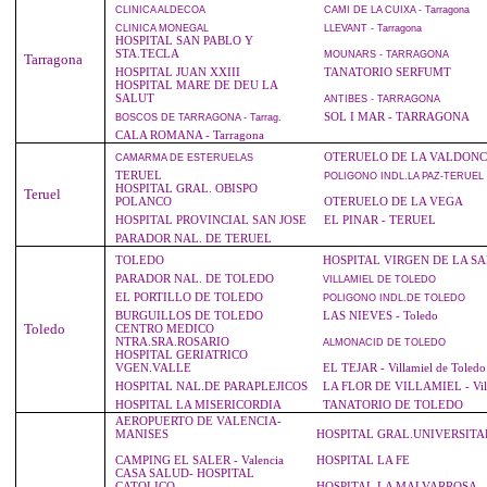
CLINICA
ALDECOA
CAMI
DE LA CUIXA - Tarragona
CLINICA
MONEGAL
LLEVANT
- Tarragona
HOSPITAL SAN PABLO Y
STA.TECLA
MOUNARS
- TARRAGONA
Tarragona
HOSPITAL JUAN XXIII
TANATORIO SERFUMT
HOSPITAL MARE DE DEU LA
SALUT
ANTIBES
- TARRAGONA
SOL I MAR - TARRAGONA
BOSCOS
DE TARRAGONA - Tarrag.
CALA ROMANA - Tarragona
OTERUELO DE LA VALDONC
CAMARMA
DE ESTERUELAS
TERUEL
POLIGONO
INDL.LA PAZ-TERUEL
HOSPITAL GRAL. OBISPO
Teruel
POLANCO
OTERUELO DE LA VEGA
HOSPITAL PROVINCIAL SAN JOSE
EL PINAR - TERUEL
PARADOR NAL. DE TERUEL
TOLEDO
HOSPITAL VIRGEN DE LA S
PARADOR NAL. DE TOLEDO
VILLAMIEL
DE TOLEDO
EL PORTILLO DE TOLEDO
POLIGONO
INDL.DE TOLEDO
BURGUILLOS DE TOLEDO
LAS NIEVES - Toledo
Toledo
CENTRO MEDICO
NTRA.SRA.ROSARIO
ALMONACID
DE TOLEDO
HOSPITAL GERIATRICO
VGEN.VALLE
EL TEJAR - Villamiel de Toledo
HOSPITAL NAL.DE PARAPLEJICOS
LA FLOR DE VILLAMIEL - Vill
HOSPITAL LA MISERICORDIA
TANATORIO DE TOLEDO
AEROPUERTO DE VALENCIA-
MANISES
HOSPITAL GRAL.UNIVERSITA
CAMPING EL SALER - Valencia
HOSPITAL LA FE
CASA SALUD- HOSPITAL
CATOLICO
HOSPITAL LA MALVARROSA