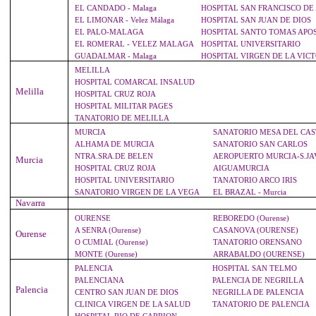
EL CANDADO - Malaga
HOSPITAL SAN FRANCISCO DE 
EL LIMONAR - Velez Málaga
HOSPITAL SAN JUAN DE DIOS
EL PALO-MALAGA
HOSPITAL SANTO TOMAS APO
EL ROMERAL - VELEZ MALAGA
HOSPITAL UNIVERSITARIO
GUADALMAR - Malaga
HOSPITAL VIRGEN DE LA VIC
MELILLA
HOSPITAL COMARCAL INSALUD
Melilla
HOSPITAL CRUZ ROJA
HOSPITAL MILITAR PAGES
TANATORIO DE MELILLA
MURCIA
SANATORIO MESA DEL CAS
ALHAMA DE MURCIA
SANATORIO SAN CARLOS
NTRA.SRA.DE BELEN
AEROPUERTO MURCIA-S.JA
Murcia
HOSPITAL CRUZ ROJA
AIGUAMURCIA
HOSPITAL UNIVERSITARIO
TANATORIO ARCO IRIS
SANATORIO VIRGEN DE LA VEGA
EL BRAZAL - Murcia
Navarra
OURENSE
REBOREDO (Ourense)
A SENRA (Ourense)
CASANOVA (OURENSE)
Ourense
O CUMIAL (Ourense)
TANATORIO ORENSANO
MONTE (Ourense)
ARRABALDO (OURENSE)
PALENCIA
HOSPITAL SAN TELMO
PALENCIANA
PALENCIA DE NEGRILLA
Palencia
CENTRO SAN JUAN DE DIOS
NEGRILLA DE PALENCIA
CLINICA VIRGEN DE LA SALUD
TANATORIO DE PALENCIA