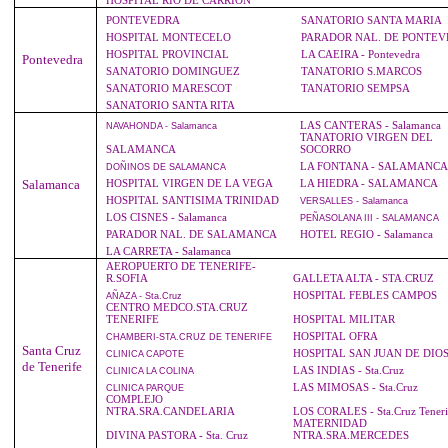
HOSPITAL RIO DE CARRION
PONTEVEDRA
SANATORIO SANTA MARIA
HOSPITAL MONTECELO
PARADOR NAL. DE PONTE
HOSPITAL PROVINCIAL
LA CAEIRA - Pontevedra
Pontevedra
SANATORIO DOMINGUEZ
TANATORIO S.MARCOS
SANATORIO MARESCOT
TANATORIO SEMPSA
SANATORIO SANTA RITA
LAS CANTERAS - Salamanca
NAVAHONDA
- Salamanca
TANATORIO VIRGEN DEL
SALAMANCA
SOCORRO
LA FONTANA - SALAMANCA
DOÑINOS
DE SALAMANCA
Salamanca
HOSPITAL VIRGEN DE LA VEGA
LA HIEDRA - SALAMANCA
HOSPITAL SANTISIMA TRINIDAD
VERSALLES
- Salamanca
LOS CISNES - Salamanca
PEÑASOLANA
III - SALAMANCA
PARADOR NAL. DE SALAMANCA
HOTEL REGIO - Salamanca
LA CARRETA - Salamanca
AEROPUERTO DE TENERIFE-
R.SOFIA
GALLETA ALTA - STA.CRUZ
HOSPITAL FEBLES CAMPOS
AÑAZA
- Sta.Cruz
CENTRO MEDCO.STA.CRUZ
TENERIFE
HOSPITAL MILITAR
HOSPITAL OFRA
CHAMBERI
-STA.CRUZ DE TENERIFE
Santa Cruz
HOSPITAL SAN JUAN DE DIO
CLINICA
CAPOTE
de Tenerife
LAS INDIAS - Sta.Cruz
CLINICA
LA COLINA
LAS MIMOSAS - Sta.Cruz
CLINICA
PARQUE
COMPLEJO
NTRA.SRA.CANDELARIA
LOS CORALES - Sta.Cruz Teneri
MATERNIDAD
DIVINA PASTORA - Sta. Cruz
NTRA.SRA.MERCEDES