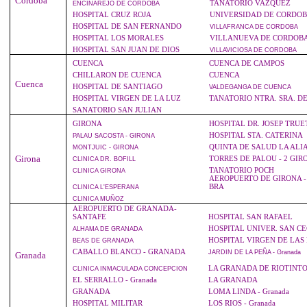
Córdoba
TANATORIO VAZQUEZ
ENCINAREJO
DE CORDOBA
HOSPITAL CRUZ ROJA
UNIVERSIDAD DE CORDO
HOSPITAL DE SAN FERNANDO
VILLAFRANCA
DE CORDOBA
HOSPITAL LOS MORALES
VILLANUEVA DE CORDOB
HOSPITAL SAN JUAN DE DIOS
VILLAVICIOSA
DE CORDOBA
CUENCA
CUENCA DE CAMPOS
CHILLARON DE CUENCA
CUENCA
Cuenca
HOSPITAL DE SANTIAGO
VALDEGANGA
DE CUENCA
HOSPITAL VIRGEN DE LA LUZ
TANATORIO NTRA. SRA. DE
SANATORIO SAN JULIAN
GIRONA
HOSPITAL DR. JOSEP TRUE
HOSPITAL STA. CATERINA
PALAU
SACOSTA - GIRONA
QUINTA DE SALUD LA ALI
MONTJUIC
- GIRONA
Girona
TORRES DE PALOU - 2 GIR
CLINICA
DR. BOFILL
TANATORIO POCH
CLINICA
GIRONA
AEROPUERTO DE GIRONA -
BRA
CLINICA
L'ESPERANA
CLINICA
MUÑOZ
AEROPUERTO DE GRANADA-
SANTAFE
HOSPITAL SAN RAFAEL
HOSPITAL UNIVER. SAN CE
ALHAMA
DE GRANADA
HOSPITAL VIRGEN DE LAS
BEAS
DE GRANADA
CABALLO BLANCO - GRANADA
JARDIN
DE LA PEÑA - Granada
Granada
LA GRANADA DE RIOTINT
CLINICA
INMACULADA CONCEPCION
EL SERRALLO - Granada
LA GRANADA
GRANADA
LOMA LINDA - Granada
HOSPITAL MILITAR
LOS RIOS - Granada