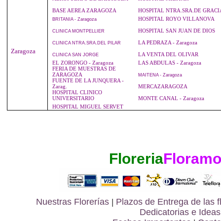
BASE AEREA ZARAGOZA
HOSPITAL NTRA.SRA.DE GRACI
HOSPITAL ROYO VILLANOVA
BRITANIA
- Zaragoza
HOSPITAL SAN JUAN DE DIOS
CLINICA
MONTPELLIER
LA PEDRAZA - Zaragoza
CLINICA
NTRA.SRA.DEL PILAR
Zaragoza
LA VENTA DEL OLIVAR
CLINICA
SAN JORGE
EL ZORONGO - Zaragoza
LAS ABDULAS - Zaragoza
FERIA DE MUESTRAS DE
ZARAGOZA
MAITENA
- Zaragoza
FUENTE DE LA JUNQUERA -
Zarag.
MERCAZARAGOZA
HOSPITAL CLINICO
UNIVERSITARIO
MONTE CANAL - Zaragoza
HOSPITAL MIGUEL SERVET
Floreria
Floramo
Nuestras Florerías
|
Plazos de Entrega de las
f
Dedicatorias e Ideas