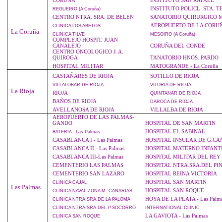
CORUÑA
INSTITUTO SAN RAFAEL
INSTITUTO POLICL. STA. T
REGUEIRO
(A Coruña)
CENTRO NTRA. SRA. DE BELEN
SANATORIO QUIRURGICO 
AEROPUERTO DE LA CORU
CLINICA
LOS ABETOS
La Coruña
CLINICA
TILVE
MESOIRO
(A Coruña)
COMPLEJO HOSPIT. JUAN
CANALEJO
CORUÑA DEL CONDE
CENTRO ONCOLOGICO J. A.
QUIROGA
TANATORIO HNOS. PARDO
HOSPITAL MILITAR
MATOGRANDE - La Coruña
CASTAÑARES DE RIOJA
SOTILLO DE RIOJA
VILLALOBAR
DE RIOJA
VILORIA
DE RIOJA
La Rioja
RIOJA
QUINTANAR
DE RIOJA
BAÑOS DE RIOJA
DAROCA
DE RIOJA
AVELLANOSA DE RIOJA
VILLALBA DE RIOJA
AEROPUERTO DE LAS PALMAS-
GANDO
HOSPITAL DE SAN MARTIN
HOSPITAL EL SABINAL
BATERIA
- Las Palmas
CASABLANCA I - Las Palmas
HOSPITAL INSULAR DE G.CA
CASABLANCA II - Las Palmas
HOSPITAL MATERNO INFANT
CASABLANCA III-Las Palmas
HOSPITAL MILITAR DEL REY
CEMENTERIO LAS PALMAS
HOSPITAL NTRA.SRA.DEL PI
CEMENTERIO SAN LAZARO
HOSPITAL REINA VICTORIA
HOSPITAL SAN MARTIN
CLINICA
CAJAL
Las Palmas
HOSPITAL SAN ROQUE
CLINICA
NAVAL ZONA M. CANARIAS
HOYA DE LA PLATA - Las Palm
CLINICA
NTRA.SRA.DE LA PALOMA
CLINICA
NTRA.SRA.DEL P.SOCORRO
INTERNATIONAL
CLINIC
LA GAVIOTA - Las Palmas
CLINICA
SAN ROQUE