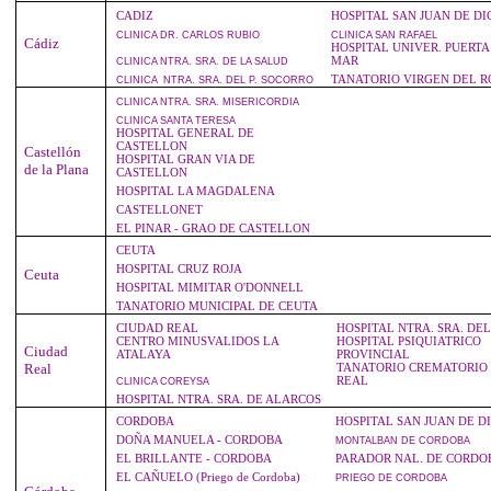
CADIZ
HOSPITAL SAN JUAN DE DI
CLINICA
DR. CARLOS RUBIO
CLINICA
SAN RAFAEL
Cádiz
HOSPITAL UNIVER. PUERTA
MAR
CLINICA
NTRA. SRA. DE LA SALUD
TANATORIO VIRGEN DEL R
CLINICA
NTRA. SRA. DEL P. SOCORRO
CLINICA
NTRA. SRA. MISERICORDIA
CLINICA
SANTA TERESA
HOSPITAL GENERAL DE
CASTELLON
Castellón
HOSPITAL GRAN VIA DE
de la Plana
CASTELLON
HOSPITAL LA MAGDALENA
CASTELLONET
EL PINAR - GRAO DE CASTELLON
CEUTA
HOSPITAL CRUZ ROJA
Ceuta
HOSPITAL MIMITAR O'DONNELL
TANATORIO MUNICIPAL DE CEUTA
CIUDAD REAL
HOSPITAL NTRA. SRA. DE
CENTRO MINUSVALIDOS LA
HOSPITAL PSIQUIATRICO
Ciudad
ATALAYA
PROVINCIAL
Real
TANATORIO CREMATORIO
REAL
CLINICA
COREYSA
HOSPITAL NTRA. SRA. DE ALARCOS
CORDOBA
HOSPITAL SAN JUAN DE D
DOÑA MANUELA - CORDOBA
MONTALBAN
DE CORDOBA
EL BRILLANTE - CORDOBA
PARADOR NAL. DE CORDO
EL CAÑUELO (Priego de Cordoba)
PRIEGO
DE CORDOBA