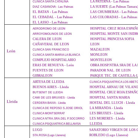
LA PATERNA - Las Palmas
CLINICA
SANTA CATALINA
LA SUERTE (Las Palmas Tamara
DIAZ
CASANOVA - Las Palmas
EL BATAN - Las Palmas
LAS CHUMBERAS - Las Palmas
EL CEBADAL - Las Palmas
LAS COLORADAS - Las Palmas
EL LASSO - Las Palmas
HOSPITAL CRUZ ROJA ESPAÑ
AERODROMO
DE LEON
HOSPITAL MONTE SAN ISIDR
ARROYOMOLINOS
DE LEON
CALERA DE LEON
HOSPITAL PRINCESA SOFIA
CAÑAVERAL DE LEON
LEON
MAZALEON
CLINICA
SAN FRANCISCO
León
MONLEON
CLINICA
SANTA MARIA LA BLANCA
COMPLEJO HOSPITALARIO
MONTELEON
ERAS DE RENUEVA - León
OBRA HOSP.NTRA.SRA DE LA
FUENTES DE LEON
PARADOR NAL. DE LEON
GIBRALEON
PARQUE TEC. DE CASTILLA-
ARTESA DE LLEIDA
CLINICA
PSIQUIATRICA LOS ABET
BUENOS AIRES - Lleida
HOSPITAL ARNAU DE VILAN
HOSPITAL CRUZ ROJA ESPAÑ
BUTSENIT
DE LLEIDA
HOSPITAL SANTA MARIA
CAMI
DE LES BRUIXES - Lleida
Lleida
HOSTAL DEL LLUCH - Lleida
CERDERA
BAIXA - Lleida
LA MIRANDA - Lleida
CLINICA
DE REPOSO S.JOSE ORIOL
LES BRUIXES - Lleida
CLINICA
MONTSERRAT
LES MORERES - Lleida
CLINICA
NTRA.SRA.DEL P.SOCORRO
LLEIDA
CLINICA
PSIQUIATRICA BELLAVISA
LUGO
SANATORIO VIRGEN DE LOS 
ROBLEDO (Lugo Llanera)
STA.ROSA
(Lugo Llanera)