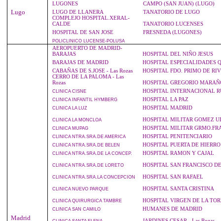
LUGONES
CAMPO (SAN JUAN) (LUGO)
Lugo
LUGO DE LLANERA
TANATORIO DE LUGO
COMPLEJO HOSPITAL.XERAL-
CALDE
TANATORIO LUCENSES
HOSPITAL DE SAN JOSE
FRESNEDA (LUGONES)
POLICLINICO
LUCENSE-POLUSA
AEROPUERTO DE MADRID-
BARAJAS
HOSPITAL DEL NIÑO JESUS
BARAJAS DE MADRID
HOSPITAL ESPECIALIDADES 
CABAÑAS DE S.JOSE - Las Rozas
HOSPITAL FDO. PRIMO DE RI
CERRO DE LA PALOMA - Las
Rozas
HOSPITAL GREGORIO MARAÑ
HOSPITAL INTERNACIONAL 
CLINICA
CISNE
HOSPITAL LA PAZ
CLINICA
INFANTIL HYMBERG
HOSPITAL MADRID
CLINICA
LA LUZ
HOSPITAL MILITAR GOMEZ U
CLINICA
LA MONCLOA
HOSPITAL MILITAR GRMO.FR
CLINICA
MUPAG
HOSPITAL PENITENCIARIO
CLINICA
NTRA.SRA.DE AMERICA
HOSPITAL PUERTA DE HIERRO
CLINICA
NTRA.SRA.DE BELEN
HOSPITAL RAMON Y CAJAL
CLINICA
NTRA.SRA.DE LA CONCEP.
HOSPITAL SAN FRANCISCO DE
CLINICA
NTRA.SRA.DE LORETO
HOSPITAL SAN RAFAEL
CLINICA
NTRA.SRA.LA CONCEPCION
HOSPITAL SANTA CRISTINA
CLINICA
NUEVO PARQUE
HOSPITAL VIRGEN DE LA TOR
CLINICA
QUIRURGICA TAMBRE
HUMANES DE MADRID
CLINICA
SAN CAMILO
Madrid
JARDINES CESAR - Las Rozas