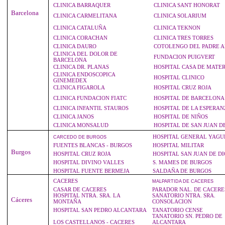
CLINICA BARRAQUER
CLINICA SANT HONORAT
Barcelona
CLINICA CARMELITANA
CLINICA SOLARIUM
CLINICA CATALUÑA
CLINICA TEKNON
CLINICA CORACHAN
CLINICA TRES TORRES
CLINICA DAURO
COTOLENGO DEL PADRE 
CLINICA DEL DOLOR DE
FUNDACION PUIGVERT
BARCELONA
CLINICA DR. PLANAS
HOSPITAL CASA DE MATE
CLINICA ENDOSCOPICA
HOSPITAL CLINICO
GINEMEDEX
CLINICA FIGAROLA
HOSPITAL CRUZ ROJA
CLINICA FUNDACION FIATC
HOSPITAL DE BARCELONA
CLINICA INFANTIL STAUROS
HOSPITAL DE LA ESPERAN
CLINICA JANOS
HOSPITAL DE NIÑOS
CLINICA MONSALUD
HOSPITAL DE SAN JUAN D
HOSPITAL GENERAL YAGU
CARCEDO
DE BURGOS
FUENTES BLANCAS - BURGOS
HOSPITAL MILITAR
Burgos
HOSPITAL CRUZ ROJA
HOSPITAL SAN JUAN DE DI
HOSPITAL DIVINO VALLES
S. MAMES DE BURGOS
HOSPITAL FUENTE BERMEJA
SALDAÑA DE BURGOS
CACERES
MALPARTIDA
DE CACERES
CASAR DE CACERES
PARADOR NAL. DE CACERE
HOSPITAL NTRA. SRA. LA
SANATORIO NTRA. SRA.
Cáceres
MONTAÑA
CONSOLACION
HOSPITAL SAN PEDRO ALCANTARA
TANATORIO CENSE
TANATORIO SN. PEDRO DE
LOS CASTELLANOS - CACERES
ALCANTARA