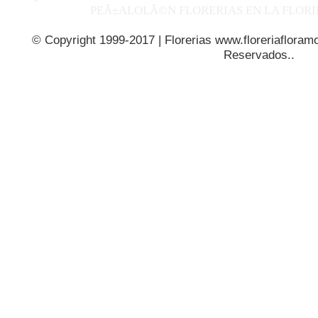
PEÃ±ALOLÃ©N FLORERIAS EN LA FLORI
© Copyright 1999-2017 | Florerias www.floreriafloramo
Reservados..