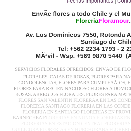
Fechas Importantes
|
Conta
EnvÃ­e flores a todo Chile y el Mu
Floreria
Floramour
.
Av. Los Dominicos 7550, Rotonda A
Santiago de Chil
Tel: +562 2234 1793 - 2 
MÃ³vil - Wsp. +569 9870 5440 (
SERVICIOS FLORALES OFRECIDOS: ENVÃO DE FL
FLORALES, CAJAS DE ROSAS, FLORES PARA N
CONDOLENCIAS, FLORES PARA CUMPLEAÃ‘OS, F
FLORES PARA RECIEN NACIDOS< FLORES A DOMIC
ROSAS, ARREGLOS FLORALES, FLORES PARA MA
FLORES SAN VALENTIN FLORERÃ­A EN LAS CON
FLORERIA SANTIAGO FLORERIA EN LAS CONDE
FLORERIA EN SANTIAGO FLORERIAS EN PROVI
BARNECHEA F
LORERIAS EN NUNOA FLORERIAS EN
FLORERIAS EN ESTACION CENTRAL FLORERIAS
QUILICURA FLORERIAS EN HUECHURABA FLORERIA