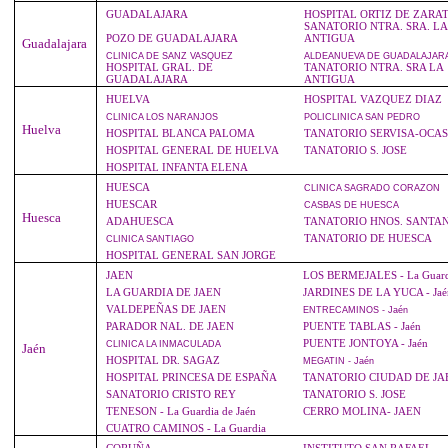
GUADALAJARA
HOSPITAL ORTIZ DE ZARA
SANATORIO NTRA. SRA. LA
POZO DE GUADALAJARA
ANTIGUA
Guadalajara
CLINICA
DE SANZ VASQUEZ
ALDEANUEVA
DE GUADALAJAR
HOSPITAL GRAL. DE
TANATORIO NTRA. SRA LA
GUADALAJARA
ANTIGUA
HUELVA
HOSPITAL VAZQUEZ DIAZ
CLINICA
LOS NARANJOS
POLICLINICA
SAN PEDRO
Huelva
HOSPITAL BLANCA PALOMA
TANATORIO SERVISA-OCA
HOSPITAL GENERAL DE HUELVA
TANATORIO S. JOSE
HOSPITAL INFANTA ELENA
HUESCA
CLINICA
SAGRADO CORAZON
HUESCAR
CASBAS
DE HUESCA
Huesca
ADAHUESCA
TANATORIO HNOS. SANTA
TANATORIO DE HUESCA
CLINICA
SANTIAGO
HOSPITAL GENERAL SAN JORGE
JAEN
LOS BERMEJALES - La Guard
LA GUARDIA DE JAEN
JARDINES DE LA YUCA - Jaé
VALDEPEÑAS DE JAEN
ENTRECAMINOS
- Jaén
PARADOR NAL. DE JAEN
PUENTE TABLAS - Jaén
PUENTE JONTOYA - Jaén
CLINICA
LA INMACULADA
Jaén
HOSPITAL DR. SAGAZ
MEGATIN
- Jaén
HOSPITAL PRINCESA DE ESPAÑA
TANATORIO CIUDAD DE JA
SANATORIO CRISTO REY
TANATORIO S. JOSE
TENESON - La Guardia de Jaén
CERRO MOLINA- JAEN
CUATRO CAMINOS - La Guardia