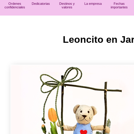
Ordenes
Dedicatorias
Destinos y
La empresa
Fechas
confidenciales
valores
importantes
Leoncito en Ja