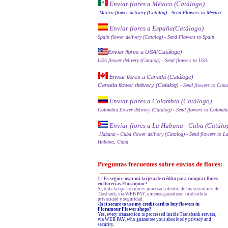
Enviar flores a México (Catálog
o)
Mexico flower delivery (Catalog)
- Send Flowers to Mexico
Enviar flores a España
(Catálogo)
Spain flower delivery (Catalog)
- Send Flowers to Spain
Enviar flores a USA(Catálogo)
USA flower delivery (Catalog)
- Send flowers to USA
Enviar flores a Canadá (Catálogo)
Canada flower delivery (Catalog)
- Send flowers to Can
Enviar flores a Colombia (Catálogo)
Colombia flower delivery (Catalog)
- Send flowers to Colombi
Enviar flores a La Habana - Cuba (Catálo
Habana - Cuba flower delivery (Catalog)
- Send flowers to L
Habana, Cuba
Preguntas frecuentes sobre envíos de flores:
1.- Es seguro usar mi tarjeta de crédito para comprar flores
en florerías Floramour?
Sí, toda la transacción es procesada dentro de los servidores de
Trasbank, vía WEB PAY, quienes garantizan su absoluta
privacidad y seguridad.
-Is it secure to use my credit card to buy flowers in
Floramour Flower shops?
Yes, every transaction is processed inside Transbank servers,
via WEB PAY, who guarantee your absolutely privacy and
security.