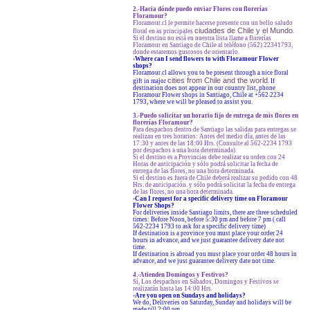
2.-Hacia dónde puedo enviar Flores con florerías
Floramour?
Floramour.cl le permite hacerse presente con un bello saludo
ciudades de Chile y el Mundo
floral en as principales
.
Si el destino no está en nuestra lista llame a florerías
Floramour en Santiago de Chile al teléfono (562) 22341793,
donde estaremos gustosos de orientarlo.
-
Where can I send flowers to with Floramour Flower
shops?
Floramour.cl allows you to be present through a nice floral
cities from Chile and the world
gift in major
. If
destination does not appear in our country list, phone
Floramour Flower shops in Santiago, Chile at +562 2234
1793, where we will be pleased to assist you.
3.-Puedo solicitar un horario fijo de entrega de mis flores en
florerías Floramour?
Para despachos dentro de Santiago las salidas para entregas se
realizan en tres horarios: Antes del medio día, antes de las
17:30 y antes de las 18:00 Hrs. (Consulte al 562-2234 1793
por despachos a una hora determinada)
Si el destino es a Provincias debe realizar su orden con 24
Horas de anticipación y sólo podrá solicitar la fecha de
entrega de las flores, no una hora determinada.
Si el destino es fuera de Chile deberá realizar su pedido con 48
Hrs. de anticipación. y sólo podrá solicitar la fecha de entrega
de las flores, no una hora determinada.
-Can I request for a specific delivery time on Floramour
Flower Shops?
For deliveries inside Santiago limits, there are three scheduled
times: Before Noon, before 5:30 pm and before 7 pm ( call
562-2234 1793 to ask for a specific delivery time)
If destination is a province you must place your order 24
hours in advance, and we just guarantee delivery date not
time.
If destination is abroad you must place your order 48 hours in
advance, and we just guarantee delivery date not time.
4.-Atienden Domingos y Festivos?
Sí, Los despachos en Sábados, Domingos y Festivos se
realizarán hasta las 14:00 Hrs.
-Are you open on Sundays and holidays?
We do, Deliveries on Saturday, Sunday and holidays will be
made till 2:00 pm.