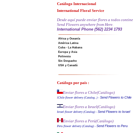
Catálogo Internacional
International Floral Service
Desde aquí puede enviar flores a todos contine
Send Flowers anywhere from Here.
International Phone (562) 2234 1793
Africa y Oceanía
América Latina
Cuba - La Habana
Europa y Asia
Polinesia
Sin Despacho
USA y Canadá
Catálogo por país :
Enviar flores a Chile
(Catálogo)
Send Flowers to Chile
I
Chile flower delivery (Catalog..)
-
Enviar flores a Israel
(Catálogo)
Send Flowers to Israel
Israel flower delivery (Catalog)
-
Enviar flores a Perú
(Catálogo)
Send Flowers to Peru
Peru flower delivery (Catalo
g
)
-