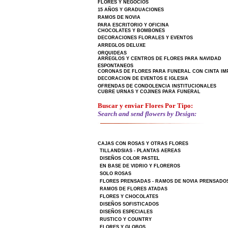
FLORES Y NEGOCIOS
15 AÑOS Y GRADUACIONES
RAMOS DE NOVIA
PARA ESCRITORIO Y OFICINA
CHOCOLATES Y BOMBONES
DECORACIONES FLORALES Y EVENTOS
ARREGLOS DELUXE
ORQUIDEAS
ARREGLOS Y CENTROS DE FLORES PARA NAVIDAD
ESPONTANEOS
CORONAS DE FLORES PARA FUNERAL CON CINTA IM
DECORACION DE EVENTOS E IGLESIA
OFRENDAS DE CONDOLENCIA INSTITUCIONALES
CUBRE URNAS Y COJINES PARA FUNERAL
Buscar y enviar Flores Por Tipo:
Search and send flowers by Design:
CAJAS CON ROSAS Y OTRAS FLORES
TILLANDSIAS - PLANTAS AEREAS
DISEÑOS COLOR PASTEL
EN BASE DE VIDRIO Y FLOREROS
SOLO ROSAS
FLORES PRENSADAS - RAMOS DE NOVIA PRENSADO
RAMOS DE FLORES ATADAS
FLORES Y CHOCOLATES
DISEÑOS SOFISTICADOS
DISEÑOS ESPECIALES
RUSTICO Y COUNTRY
FLORES Y GLOBOS