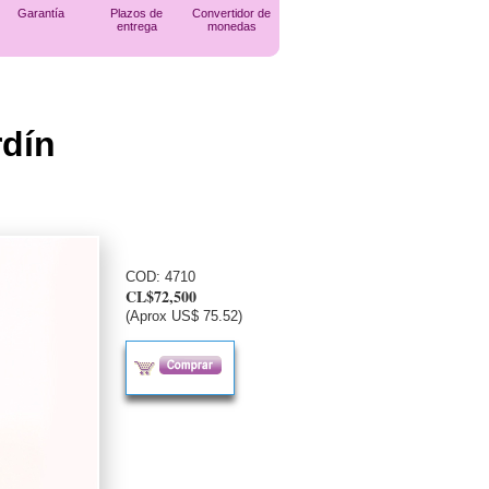
Garantía
Plazos de
Convertidor de
entrega
monedas
rdín
COD:
4710
CL$72,500
(Aprox US$ 75.52)