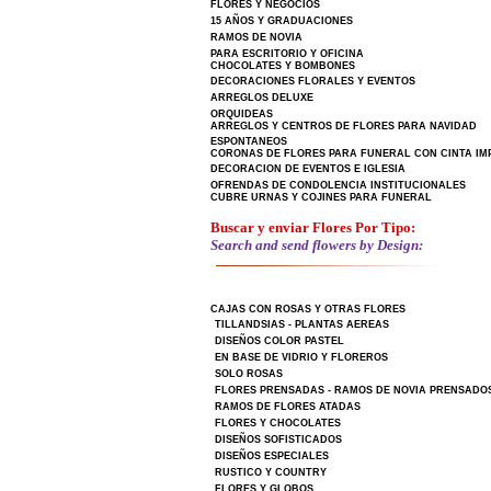
FLORES Y NEGOCIOS
15 AÑOS Y GRADUACIONES
RAMOS DE NOVIA
PARA ESCRITORIO Y OFICINA
CHOCOLATES Y BOMBONES
DECORACIONES FLORALES Y EVENTOS
ARREGLOS DELUXE
ORQUIDEAS
ARREGLOS Y CENTROS DE FLORES PARA NAVIDAD
ESPONTANEOS
CORONAS DE FLORES PARA FUNERAL CON CINTA IM
DECORACION DE EVENTOS E IGLESIA
OFRENDAS DE CONDOLENCIA INSTITUCIONALES
CUBRE URNAS Y COJINES PARA FUNERAL
Buscar y enviar Flores Por Tipo:
Search and send flowers by Design:
CAJAS CON ROSAS Y OTRAS FLORES
TILLANDSIAS - PLANTAS AEREAS
DISEÑOS COLOR PASTEL
EN BASE DE VIDRIO Y FLOREROS
SOLO ROSAS
FLORES PRENSADAS - RAMOS DE NOVIA PRENSADO
RAMOS DE FLORES ATADAS
FLORES Y CHOCOLATES
DISEÑOS SOFISTICADOS
DISEÑOS ESPECIALES
RUSTICO Y COUNTRY
FLORES Y GLOBOS