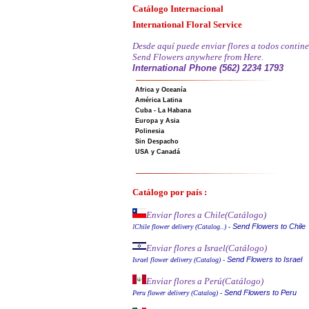
Catálogo Internacional
International Floral Service
Desde aquí puede enviar flores a todos contine
Send Flowers anywhere from Here.
International Phone (562) 2234 1793
Africa y Oceanía
América Latina
Cuba - La Habana
Europa y Asia
Polinesia
Sin Despacho
USA y Canadá
Catálogo por país :
Enviar flores a Chile
(Catálogo)
Send Flowers to Chile
I
Chile flower delivery (Catalog..)
-
Enviar flores a Israel
(Catálogo)
Send Flowers to Israel
Israel flower delivery (Catalog)
-
Enviar flores a Perú
(Catálogo)
Send Flowers to Peru
Peru flower delivery (Catalo
g
)
-