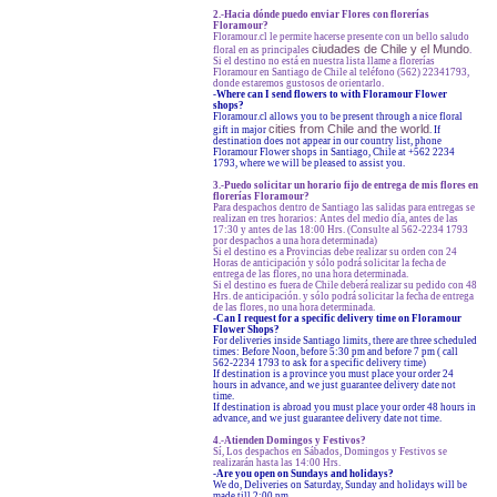
2.-Hacia dónde puedo enviar Flores con florerías
Floramour?
Floramour.cl le permite hacerse presente con un bello saludo
ciudades de Chile y el Mundo
floral en as principales
.
Si el destino no está en nuestra lista llame a florerías
Floramour en Santiago de Chile al teléfono (562) 22341793,
donde estaremos gustosos de orientarlo.
-
Where can I send flowers to with Floramour Flower
shops?
Floramour.cl allows you to be present through a nice floral
cities from Chile and the world
gift in major
. If
destination does not appear in our country list, phone
Floramour Flower shops in Santiago, Chile at +562 2234
1793, where we will be pleased to assist you.
3.-Puedo solicitar un horario fijo de entrega de mis flores en
florerías Floramour?
Para despachos dentro de Santiago las salidas para entregas se
realizan en tres horarios: Antes del medio día, antes de las
17:30 y antes de las 18:00 Hrs. (Consulte al 562-2234 1793
por despachos a una hora determinada)
Si el destino es a Provincias debe realizar su orden con 24
Horas de anticipación y sólo podrá solicitar la fecha de
entrega de las flores, no una hora determinada.
Si el destino es fuera de Chile deberá realizar su pedido con 48
Hrs. de anticipación. y sólo podrá solicitar la fecha de entrega
de las flores, no una hora determinada.
-Can I request for a specific delivery time on Floramour
Flower Shops?
For deliveries inside Santiago limits, there are three scheduled
times: Before Noon, before 5:30 pm and before 7 pm ( call
562-2234 1793 to ask for a specific delivery time)
If destination is a province you must place your order 24
hours in advance, and we just guarantee delivery date not
time.
If destination is abroad you must place your order 48 hours in
advance, and we just guarantee delivery date not time.
4.-Atienden Domingos y Festivos?
Sí, Los despachos en Sábados, Domingos y Festivos se
realizarán hasta las 14:00 Hrs.
-Are you open on Sundays and holidays?
We do, Deliveries on Saturday, Sunday and holidays will be
made till 2:00 pm.