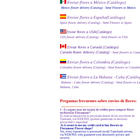
Enviar flores a México (Catálog
o)
Mexico flower delivery (Catalog)
- Send Flowers to Mexico
Enviar flores a España
(Catálogo)
Spain flower delivery (Catalog)
- Send Flowers to Spain
Enviar flores a USA(Catálogo)
USA flower delivery (Catalog)
- Send flowers to USA
Enviar flores a Canadá (Catálogo)
Canada flower delivery (Catalog)
- Send flowers to Can
Enviar flores a Colombia (Catálogo)
Colombia flower delivery (Catalog)
- Send flowers to Colombi
Enviar flores a La Habana - Cuba (Catálo
Habana - Cuba flower delivery (Catalog)
- Send flowers to L
Habana, Cuba
Preguntas frecuentes sobre envíos de flores:
1.- Es seguro usar mi tarjeta de crédito para comprar flores
en florerías Floramour?
Sí, toda la transacción es procesada dentro de los servidores de
Trasbank, vía WEB PAY, quienes garantizan su absoluta
privacidad y seguridad.
-Is it secure to use my credit card to buy flowers in
Floramour Flower shops?
Yes, every transaction is processed inside Transbank servers,
via WEB PAY, who guarantee your absolutely privacy and
security.